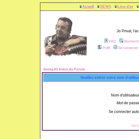
Accueil
NEWS
Livre d'or
Jo Privat, l'
FAQ
Recherch
Profil
Se connecter 
SwingJO Index du Forum
Veuillez entrer votre nom d'utili
Nom d'utilisateur
Mot de passe
Se connecter aut
J'ai 