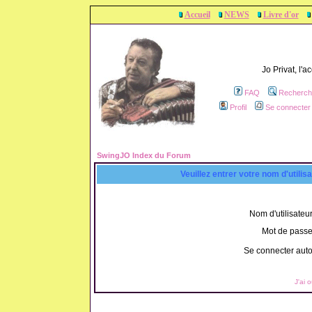
Accueil
NEWS
Livre d'or
Jo Privat, l'
FAQ
Recherch
Profil
Se connecter 
SwingJO Index du Forum
Veuillez entrer votre nom d'utili
Nom d'utilisateur
Mot de passe
Se connecter aut
J'ai 