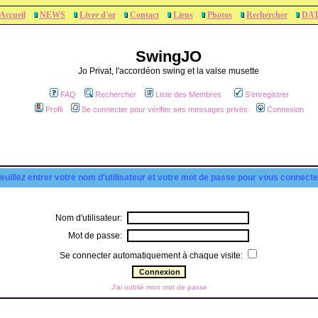
Accueil
NEWS
Livre d'or
Contact
Liens
Photos
Rechercher
DA
SwingJO
Jo Privat, l'accordéon swing et la valse musette
FAQ
Rechercher
Liste des Membres
S'enregistrer
Profil
Se connecter pour vérifier ses messages privés
Connexion
euillez entrer votre nom d'utilisateur et votre mot de passe pour vous connecte
Nom d'utilisateur:
Mot de passe:
Se connecter automatiquement à chaque visite:
J'ai oublié mon mot de passe