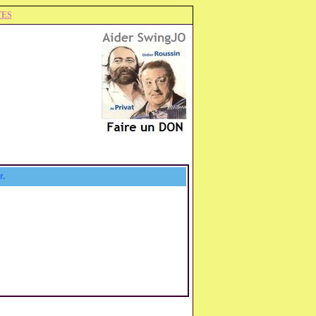
TES
r.