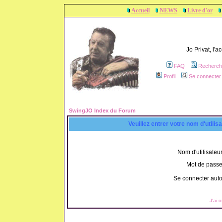
Accueil
NEWS
Livre d'or
Jo Privat, l'
FAQ
Recherch
Profil
Se connecter 
SwingJO Index du Forum
Veuillez entrer votre nom d'utili
Nom d'utilisateur
Mot de passe
Se connecter aut
J'ai 