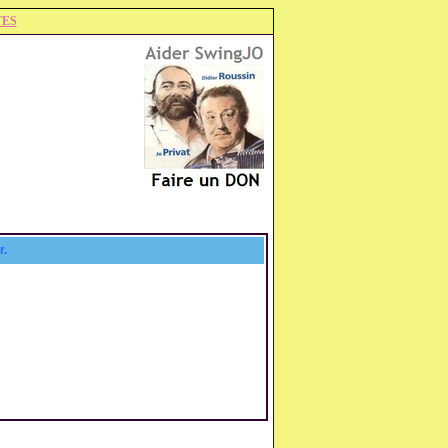
TES
r.