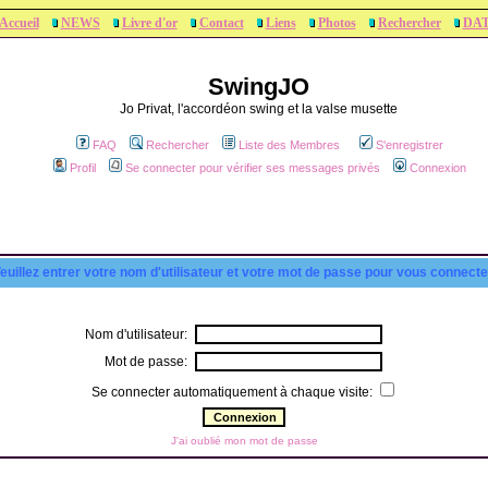
Accueil
NEWS
Livre d'or
Contact
Liens
Photos
Rechercher
DA
SwingJO
Jo Privat, l'accordéon swing et la valse musette
FAQ
Rechercher
Liste des Membres
S'enregistrer
Profil
Se connecter pour vérifier ses messages privés
Connexion
euillez entrer votre nom d'utilisateur et votre mot de passe pour vous connecte
Nom d'utilisateur:
Mot de passe:
Se connecter automatiquement à chaque visite:
J'ai oublié mon mot de passe