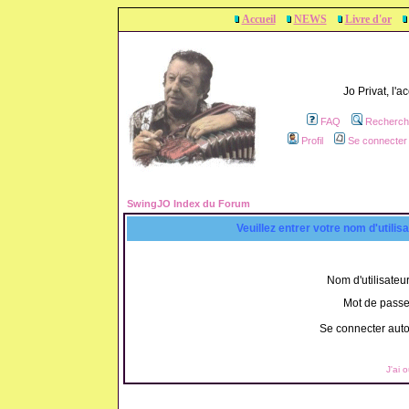
Accueil
NEWS
Livre d'or
Jo Privat, l'
FAQ
Recherch
Profil
Se connecter 
SwingJO Index du Forum
Veuillez entrer votre nom d'utili
Nom d'utilisateur
Mot de passe
Se connecter aut
J'ai 