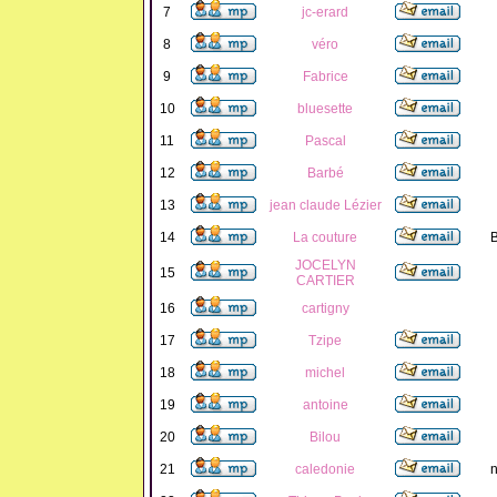
7
jc-erard
8
véro
9
Fabrice
10
bluesette
11
Pascal
12
Barbé
13
jean claude Lézier
14
La couture
B
JOCELYN
15
CARTIER
16
cartigny
17
Tzipe
18
michel
19
antoine
20
Bilou
21
caledonie
n