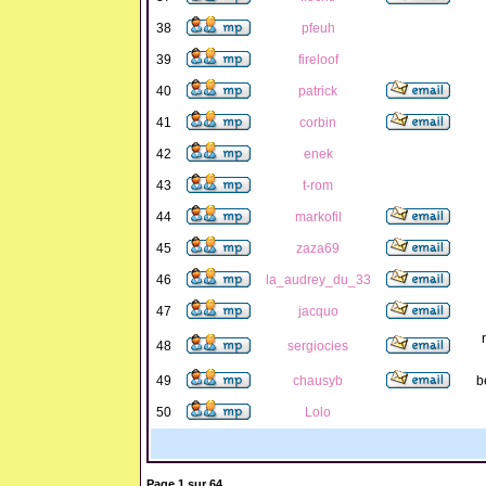
38
pfeuh
39
fireloof
40
patrick
41
corbin
42
enek
43
t-rom
44
markofil
45
zaza69
46
la_audrey_du_33
47
jacquo
48
sergiocies
49
chausyb
b
50
Lolo
Page
1
sur
64