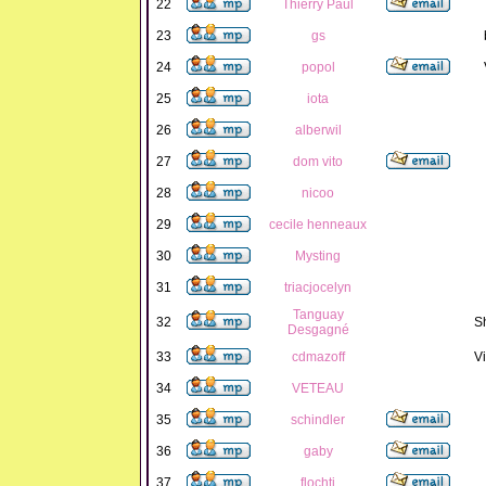
22
Thierry Paul
23
gs
24
popol
25
iota
26
alberwil
27
dom vito
28
nicoo
29
cecile henneaux
30
Mysting
31
triacjocelyn
Tanguay
32
S
Desgagné
33
cdmazoff
Vi
34
VETEAU
35
schindler
36
gaby
37
flochti