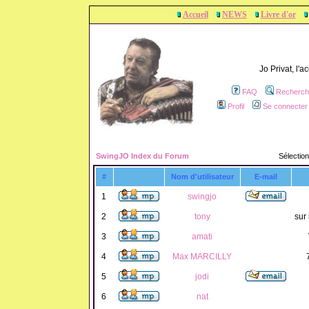
Accueil
NEWS
Livre d'or
Jo Privat, l'
FAQ
Recherch
Profil
Se connecter 
SwingJO Index du Forum
Sélection
#
Nom d'utilisateur
E-mail
1
swingjo
2
tony
sur 
3
amati
4
Max MARCILLY
5
jodi
6
nat