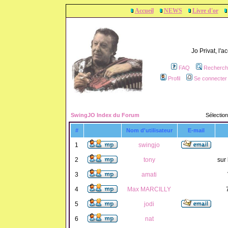
Accueil
NEWS
Livre d'or
Jo Privat, l'
FAQ
Recherch
Profil
Se connecter 
SwingJO Index du Forum
Sélection
#
Nom d'utilisateur
E-mail
1
swingjo
2
tony
sur 
3
amati
4
Max MARCILLY
5
jodi
6
nat