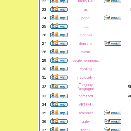
22
Thierry Paul
23
gs
24
popol
25
iota
26
alberwil
27
dom vito
28
nicoo
29
cecile henneaux
30
Mysting
31
triacjocelyn
Tanguay
32
S
Desgagné
33
cdmazoff
Vi
34
VETEAU
35
schindler
36
gaby
37
flochti