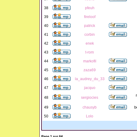
38
pfeuh
39
fireloof
40
patrick
41
corbin
42
enek
43
t-rom
44
markofil
45
zaza69
46
la_audrey_du_33
47
jacquo
48
sergiocies
49
chausyb
b
50
Lolo
Page
1
sur
64