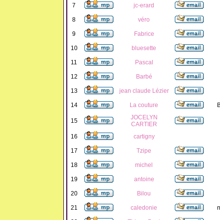
7
jc-erard
8
véro
9
Fabrice
10
bluesette
11
Pascal
12
Barbé
13
jean claude Lézier
14
La couture
B
JOCELYN
15
CARTIER
16
cartigny
17
Tzipe
18
michel
19
antoine
20
Bilou
21
caledonie
n