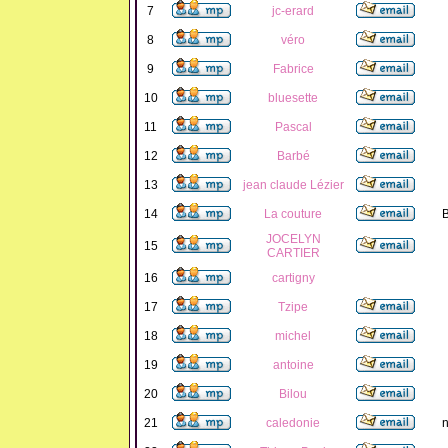
7
jc-erard
8
véro
9
Fabrice
10
bluesette
11
Pascal
12
Barbé
13
jean claude Lézier
14
La couture
B
JOCELYN
15
CARTIER
16
cartigny
17
Tzipe
18
michel
19
antoine
20
Bilou
21
caledonie
n