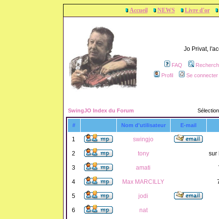
Accueil
NEWS
Livre d'or
Jo Privat, l'
FAQ
Recherch
Profil
Se connecter 
SwingJO Index du Forum
Sélection
#
Nom d'utilisateur
E-mail
1
swingjo
2
tony
sur 
3
amati
4
Max MARCILLY
5
jodi
6
nat