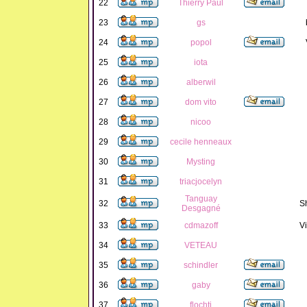
22
Thierry Paul
23
gs
24
popol
25
iota
26
alberwil
27
dom vito
28
nicoo
29
cecile henneaux
30
Mysting
31
triacjocelyn
Tanguay
32
S
Desgagné
33
cdmazoff
Vi
34
VETEAU
35
schindler
36
gaby
37
flochti