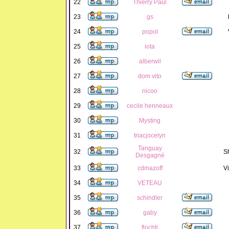
22
Thierry Paul
23
gs
24
popol
25
iota
26
alberwil
27
dom vito
28
nicoo
29
cecile henneaux
30
Mysting
31
triacjocelyn
Tanguay
32
S
Desgagné
33
cdmazoff
Vi
34
VETEAU
35
schindler
36
gaby
37
flochti