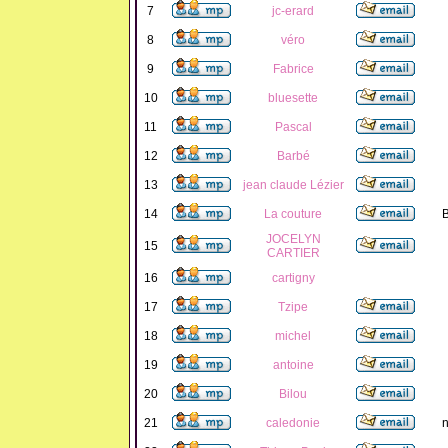
7
jc-erard
8
véro
9
Fabrice
10
bluesette
11
Pascal
12
Barbé
13
jean claude Lézier
14
La couture
B
JOCELYN
15
CARTIER
16
cartigny
17
Tzipe
18
michel
19
antoine
20
Bilou
21
caledonie
n