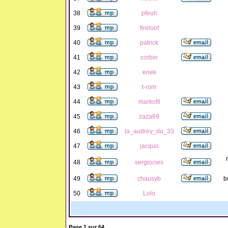
38
pfeuh
39
fireloof
40
patrick
41
corbin
42
enek
43
t-rom
44
markofil
45
zaza69
46
la_audrey_du_33
47
jacquo
48
sergiocies
49
chausyb
b
50
Lolo
Page
1
sur
64