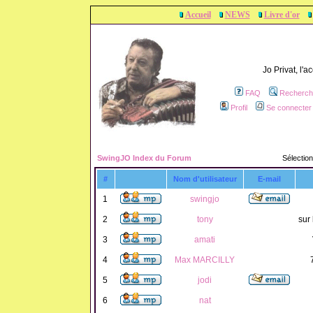
Accueil
NEWS
Livre d'or
Jo Privat, l'
FAQ
Recherch
Profil
Se connecter 
SwingJO Index du Forum
Sélection
#
Nom d'utilisateur
E-mail
1
swingjo
2
tony
sur 
3
amati
4
Max MARCILLY
5
jodi
6
nat