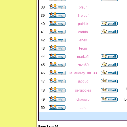
38
pfeuh
39
fireloof
40
patrick
41
corbin
42
enek
43
t-rom
44
markofil
45
zaza69
46
la_audrey_du_33
47
jacquo
48
sergiocies
49
chausyb
b
50
Lolo
Page
1
sur
64