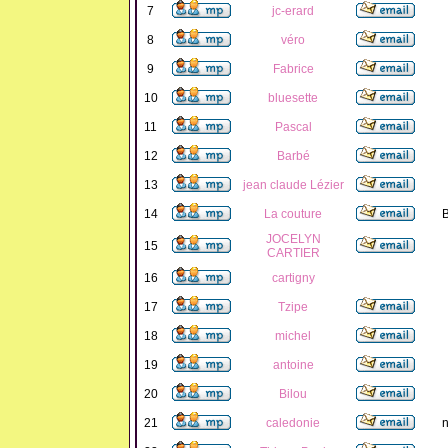
7
jc-erard
8
véro
9
Fabrice
10
bluesette
11
Pascal
12
Barbé
13
jean claude Lézier
14
La couture
B
JOCELYN
15
CARTIER
16
cartigny
17
Tzipe
18
michel
19
antoine
20
Bilou
21
caledonie
n