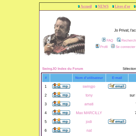
Accueil
NEWS
Livre d'or
Jo Privat, l'
FAQ
Recherch
Profil
Se connecter 
SwingJO Index du Forum
Sélection
#
Nom d'utilisateur
E-mail
1
swingjo
2
tony
sur 
3
amati
4
Max MARCILLY
5
jodi
6
nat