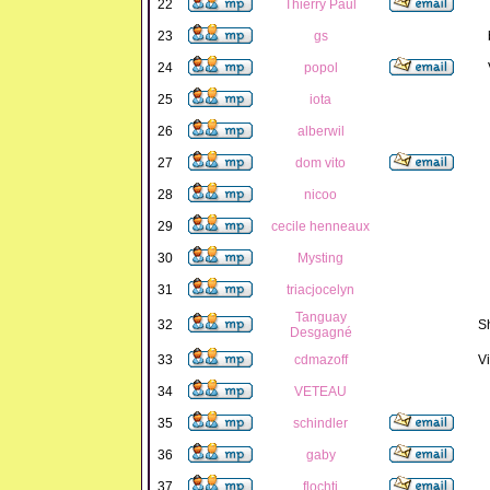
22
Thierry Paul
23
gs
24
popol
25
iota
26
alberwil
27
dom vito
28
nicoo
29
cecile henneaux
30
Mysting
31
triacjocelyn
Tanguay
32
S
Desgagné
33
cdmazoff
Vi
34
VETEAU
35
schindler
36
gaby
37
flochti