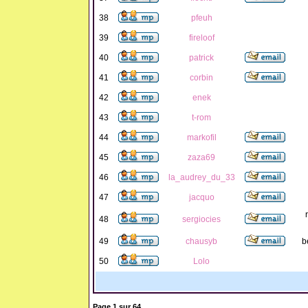
38
pfeuh
39
fireloof
40
patrick
41
corbin
42
enek
43
t-rom
44
markofil
45
zaza69
46
la_audrey_du_33
47
jacquo
48
sergiocies
49
chausyb
b
50
Lolo
Page
1
sur
64