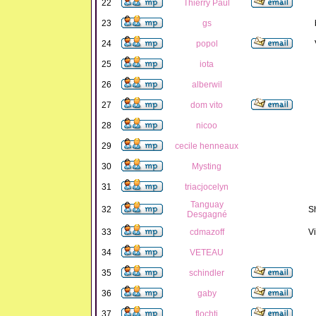
22
Thierry Paul
23
gs
24
popol
25
iota
26
alberwil
27
dom vito
28
nicoo
29
cecile henneaux
30
Mysting
31
triacjocelyn
Tanguay
32
S
Desgagné
33
cdmazoff
Vi
34
VETEAU
35
schindler
36
gaby
37
flochti