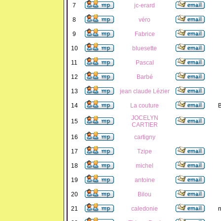
7
jc-erard
8
véro
9
Fabrice
10
bluesette
11
Pascal
12
Barbé
13
jean claude Lézier
14
La couture
B
JOCELYN
15
CARTIER
16
cartigny
17
Tzipe
18
michel
19
antoine
20
Bilou
21
caledonie
n