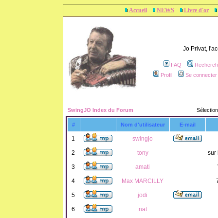
Accueil
NEWS
Livre d'or
Jo Privat, l'
FAQ
Recherch
Profil
Se connecter 
SwingJO Index du Forum
Sélection
#
Nom d'utilisateur
E-mail
1
swingjo
2
tony
sur 
3
amati
4
Max MARCILLY
5
jodi
6
nat