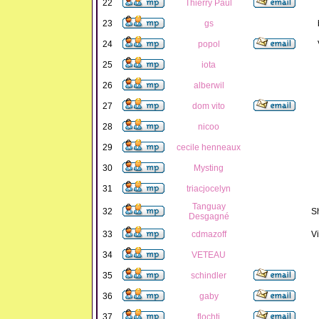
22
Thierry Paul
23
gs
24
popol
25
iota
26
alberwil
27
dom vito
28
nicoo
29
cecile henneaux
30
Mysting
31
triacjocelyn
Tanguay
32
S
Desgagné
33
cdmazoff
Vi
34
VETEAU
35
schindler
36
gaby
37
flochti