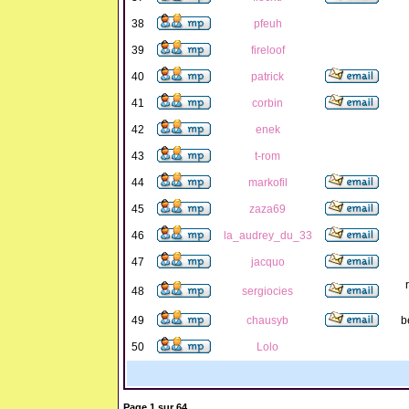
38
pfeuh
39
fireloof
40
patrick
41
corbin
42
enek
43
t-rom
44
markofil
45
zaza69
46
la_audrey_du_33
47
jacquo
48
sergiocies
49
chausyb
b
50
Lolo
Page
1
sur
64