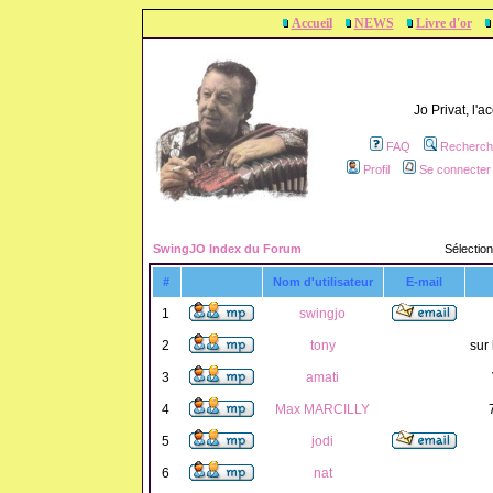
Accueil
NEWS
Livre d'or
Jo Privat, l'
FAQ
Recherch
Profil
Se connecter 
SwingJO Index du Forum
Sélection
#
Nom d'utilisateur
E-mail
1
swingjo
2
tony
sur 
3
amati
4
Max MARCILLY
5
jodi
6
nat