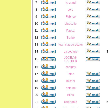
7
jc-erard
8
véro
9
Fabrice
10
bluesette
11
Pascal
12
Barbé
13
jean claude Lézier
14
La couture
B
JOCELYN
15
CARTIER
16
cartigny
17
Tzipe
18
michel
19
antoine
20
Bilou
21
caledonie
n