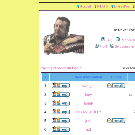
Accueil
NEWS
Livre d'or
Jo Privat, l'
FAQ
Recherch
Profil
Se connecter 
SwingJO Index du Forum
Sélection
#
Nom d'utilisateur
E-mail
1
swingjo
2
tony
sur 
3
amati
4
Max MARCILLY
5
jodi
6
nat