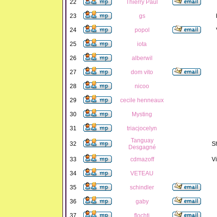
22
Thierry Paul
23
gs
24
popol
25
iota
26
alberwil
27
dom vito
28
nicoo
29
cecile henneaux
30
Mysting
31
triacjocelyn
Tanguay
32
S
Desgagné
33
cdmazoff
Vi
34
VETEAU
35
schindler
36
gaby
37
flochti