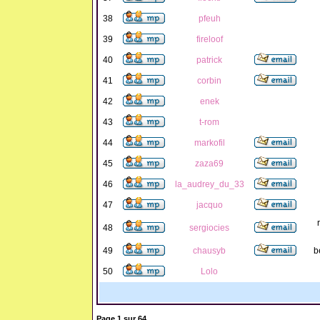
38
pfeuh
39
fireloof
40
patrick
41
corbin
42
enek
43
t-rom
44
markofil
45
zaza69
46
la_audrey_du_33
47
jacquo
48
sergiocies
49
chausyb
b
50
Lolo
Page
1
sur
64