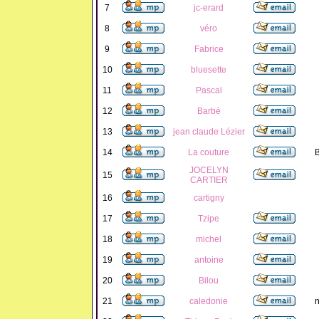
7
jc-erard
8
véro
9
Fabrice
10
bluesette
11
Pascal
12
Barbé
13
jean claude Lézier
14
La couture
B
JOCELYN
15
CARTIER
16
cartigny
17
Tzipe
18
michel
19
antoine
20
Bilou
21
caledonie
n