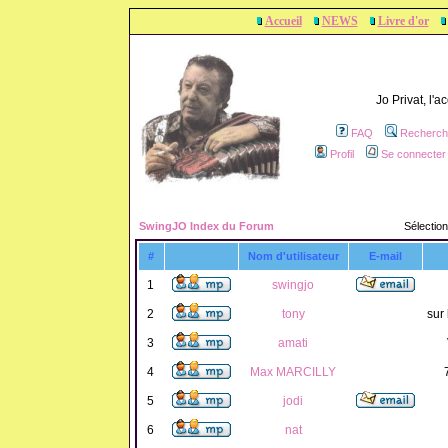
Accueil
NEWS
Livre d'or
Jo Privat, l'
FAQ
Recherch
Profil
Se connecter 
SwingJO Index du Forum
Sélection
#
Nom d'utilisateur
E-mail
1
swingjo
2
tony
sur 
3
amati
4
Max MARCILLY
5
jodi
6
nat