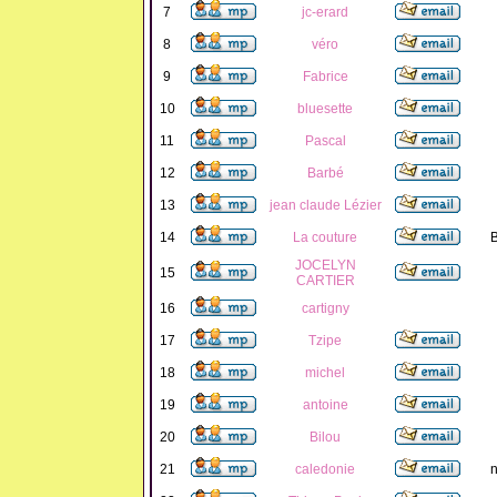
7
jc-erard
8
véro
9
Fabrice
10
bluesette
11
Pascal
12
Barbé
13
jean claude Lézier
14
La couture
B
JOCELYN
15
CARTIER
16
cartigny
17
Tzipe
18
michel
19
antoine
20
Bilou
21
caledonie
n