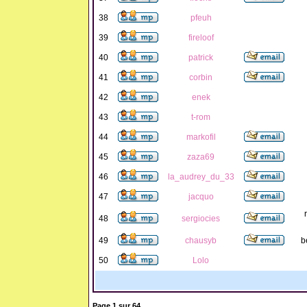
38
pfeuh
39
fireloof
40
patrick
41
corbin
42
enek
43
t-rom
44
markofil
45
zaza69
46
la_audrey_du_33
47
jacquo
48
sergiocies
49
chausyb
b
50
Lolo
Page
1
sur
64