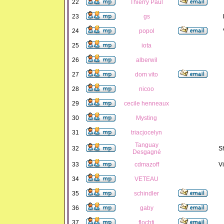
22
Thierry Paul
23
gs
24
popol
25
iota
26
alberwil
27
dom vito
28
nicoo
29
cecile henneaux
30
Mysting
31
triacjocelyn
Tanguay
32
S
Desgagné
33
cdmazoff
Vi
34
VETEAU
35
schindler
36
gaby
37
flochti