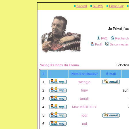
Accueil
NEWS
Livre d'or
Jo Privat, l'
FAQ
Recherch
Profil
Se connecter 
SwingJO Index du Forum
Sélection
#
Nom d'utilisateur
E-mail
1
swingjo
2
tony
sur 
3
amati
4
Max MARCILLY
5
jodi
6
nat