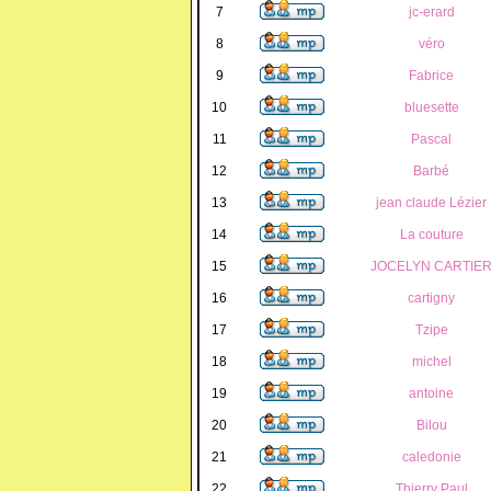
7
jc-erard
8
véro
9
Fabrice
10
bluesette
11
Pascal
12
Barbé
13
jean claude Lézier
14
La couture
15
JOCELYN CARTIE
16
cartigny
17
Tzipe
18
michel
19
antoine
20
Bilou
21
caledonie
22
Thierry Paul