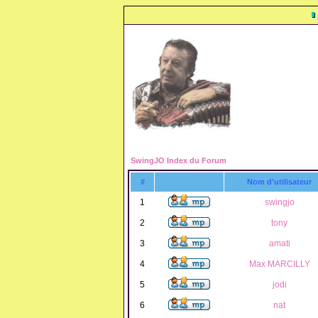
SwingJO Index du Forum
#
Nom d'utilisateur
1
swingjo
2
tony
3
amati
4
Max MARCILLY
5
jodi
6
nat