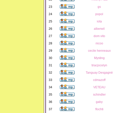
23
gs
24
popol
25
iota
26
alberwil
27
dom vito
28
nicoo
29
cecile henneaux
30
Mysting
31
triacjocelyn
32
Tanguay Desgagné
33
cdmazoff
34
VETEAU
35
schindler
36
gaby
37
flochti