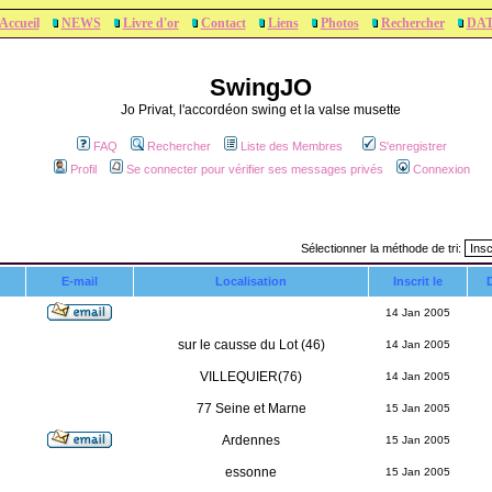
Accueil
NEWS
Livre d'or
Contact
Liens
Photos
Rechercher
DA
SwingJO
Jo Privat, l'accordéon swing et la valse musette
FAQ
Rechercher
Liste des Membres
S'enregistrer
Profil
Se connecter pour vérifier ses messages privés
Connexion
Sélectionner la méthode de tri:
E-mail
Localisation
Inscrit le
D
14 Jan 2005
sur le causse du Lot (46)
14 Jan 2005
VILLEQUIER(76)
14 Jan 2005
77 Seine et Marne
15 Jan 2005
Ardennes
15 Jan 2005
essonne
15 Jan 2005