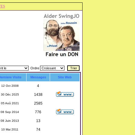
TES
Ordre
erniere Visite
Messages
Site Web
4
12 Oct 2008
1438
30 Déc 2025
2585
05 Aoû 2021
776
08 Sep 2014
13
08 Juin 2013
74
10 Mai 2011