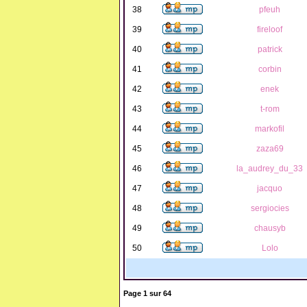
38
pfeuh
39
fireloof
40
patrick
41
corbin
42
enek
43
t-rom
44
markofil
45
zaza69
46
la_audrey_du_33
47
jacquo
48
sergiocies
49
chausyb
50
Lolo
Page
1
sur
64