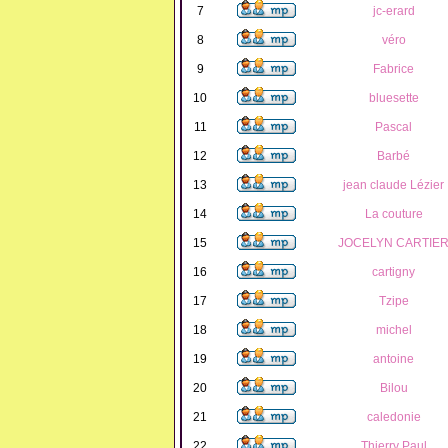
7
jc-erard
8
véro
9
Fabrice
10
bluesette
11
Pascal
12
Barbé
13
jean claude Lézier
14
La couture
15
JOCELYN CARTIE
16
cartigny
17
Tzipe
18
michel
19
antoine
20
Bilou
21
caledonie
22
Thierry Paul