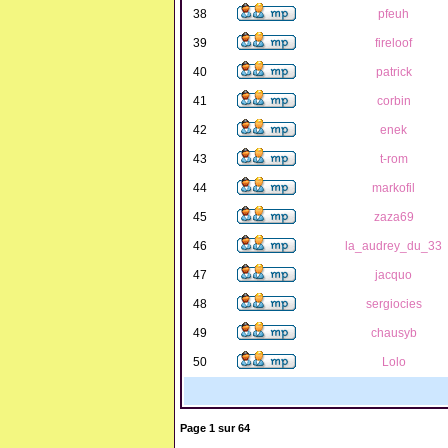
38
pfeuh
39
fireloof
40
patrick
41
corbin
42
enek
43
t-rom
44
markofil
45
zaza69
46
la_audrey_du_33
47
jacquo
48
sergiocies
49
chausyb
50
Lolo
Page
1
sur
64