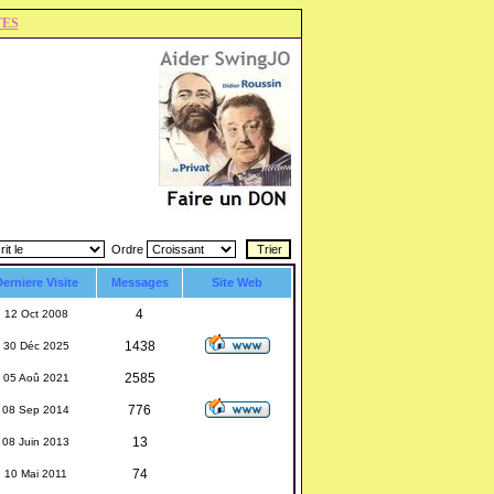
TES
Ordre
erniere Visite
Messages
Site Web
4
12 Oct 2008
1438
30 Déc 2025
2585
05 Aoû 2021
776
08 Sep 2014
13
08 Juin 2013
74
10 Mai 2011