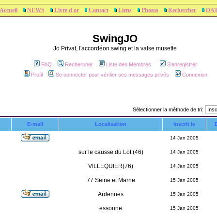
Accueil
NEWS
Livre d'or
Contact
Liens
Photos
Rechercher
DA
SwingJO
Jo Privat, l'accordéon swing et la valse musette
FAQ
Rechercher
Liste des Membres
S'enregistrer
Profil
Se connecter pour vérifier ses messages privés
Connexion
Sélectionner la méthode de tri:
E-mail
Localisation
Inscrit le
D
14 Jan 2005
sur le causse du Lot (46)
14 Jan 2005
VILLEQUIER(76)
14 Jan 2005
77 Seine et Marne
15 Jan 2005
Ardennes
15 Jan 2005
essonne
15 Jan 2005