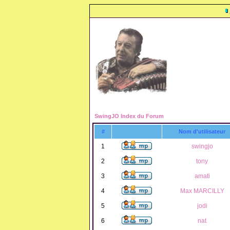
SwingJO Index du Forum
#
Nom d'utilisateur
1
swingjo
2
tony
3
amati
4
Max MARCILLY
5
jodi
6
nat