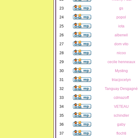
23
gs
24
popol
25
iota
26
alberwil
27
dom vito
28
nicoo
29
cecile henneaux
30
Mysting
31
triacjocelyn
32
Tanguay Desgagné
33
cdmazoff
34
VETEAU
35
schindler
36
gaby
37
flochti