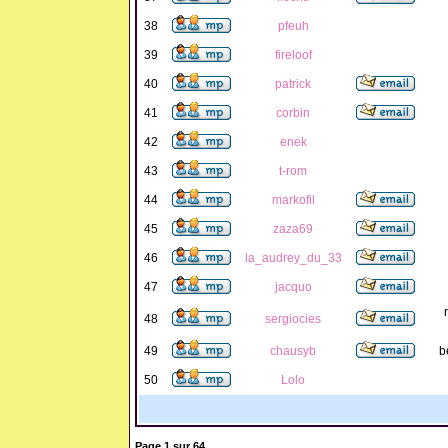
38
pfeuh
39
fireloof
40
patrick
41
corbin
42
enek
43
t-rom
44
markofil
45
zaza69
46
la_audrey_du_33
47
jacquo
48
sergiocies
49
chausyb
b
50
Lolo
Page
1
sur
64