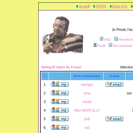
Accueil
NEWS
Livre d'or
Jo Privat, l'
FAQ
Recherch
Profil
Se connecter 
SwingJO Index du Forum
Sélection
#
Nom d'utilisateur
E-mail
1
swingjo
2
tony
sur 
3
amati
4
Max MARCILLY
5
jodi
6
nat