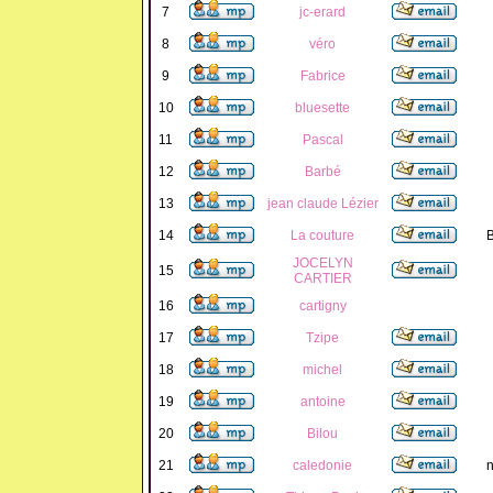
7
jc-erard
8
véro
9
Fabrice
10
bluesette
11
Pascal
12
Barbé
13
jean claude Lézier
14
La couture
B
JOCELYN
15
CARTIER
16
cartigny
17
Tzipe
18
michel
19
antoine
20
Bilou
21
caledonie
n