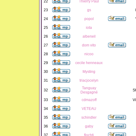
22
Thierry Paul
23
gs
24
popol
25
iota
26
alberwil
27
dom vito
28
nicoo
29
cecile henneaux
30
Mysting
31
triacjocelyn
Tanguay
32
S
Desgagné
33
cdmazoff
Vi
34
VETEAU
35
schindler
36
gaby
37
flochti