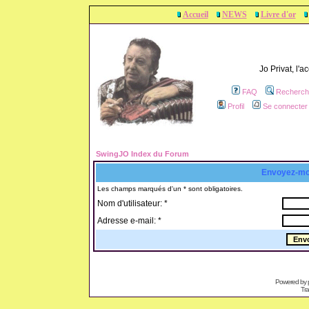
Accueil
NEWS
Livre d'or
Jo Privat, l'
FAQ
Recherch
Profil
Se connecter 
SwingJO Index du Forum
Envoyez-mo
Les champs marqués d'un * sont obligatoires.
Nom d'utilisateur: *
Adresse e-mail: *
Powered by
Tra