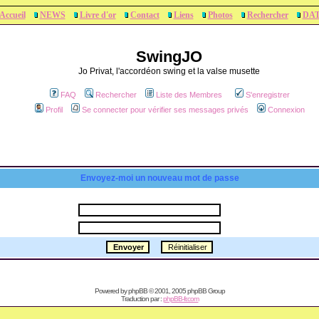
Accueil
NEWS
Livre d'or
Contact
Liens
Photos
Rechercher
DA
SwingJO
Jo Privat, l'accordéon swing et la valse musette
FAQ
Rechercher
Liste des Membres
S'enregistrer
Profil
Se connecter pour vérifier ses messages privés
Connexion
Envoyez-moi un nouveau mot de passe
Powered by
phpBB
© 2001, 2005 phpBB Group
Traduction par :
phpBB-fr.com