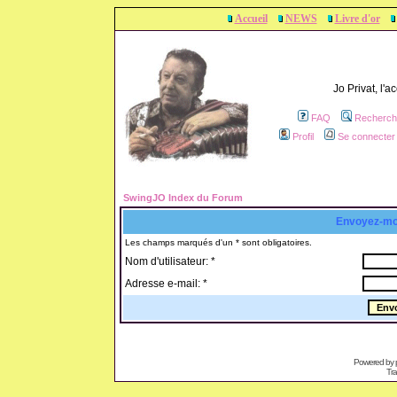
Accueil
NEWS
Livre d'or
Jo Privat, l'
FAQ
Recherch
Profil
Se connecter 
SwingJO Index du Forum
Envoyez-mo
Les champs marqués d'un * sont obligatoires.
Nom d'utilisateur: *
Adresse e-mail: *
Powered by
Tra