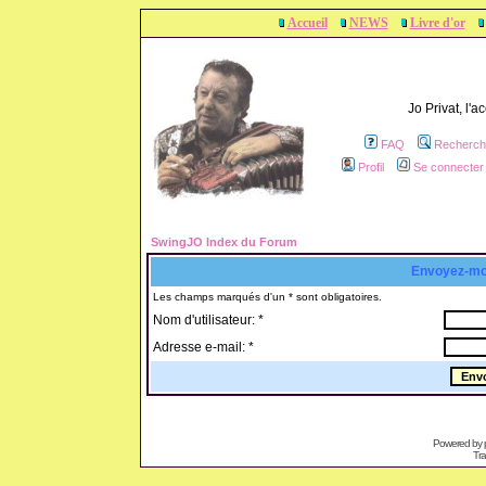
Accueil
NEWS
Livre d'or
Jo Privat, l'
FAQ
Recherch
Profil
Se connecter 
SwingJO Index du Forum
Envoyez-mo
Les champs marqués d'un * sont obligatoires.
Nom d'utilisateur: *
Adresse e-mail: *
Powered by
Tra