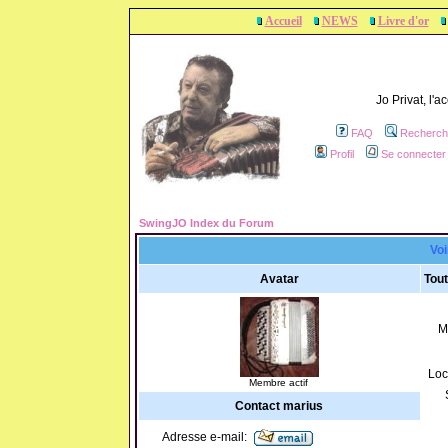
Accueil
NEWS
Livre d'or
Jo Privat, l'
FAQ
Recherch
Profil
Se connecter 
SwingJO Index du Forum
Voi
Avatar
Tout
M
Loc
Membre actif
Contact marius
Adresse e-mail: