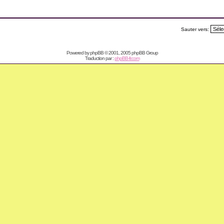
Sauter vers:
Powered by
phpBB
© 2001, 2005 phpBB Group
Traduction par :
phpBB-fr.com