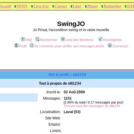
Accueil
NEWS
Livre d'or
Contact
Liens
Photos
Rechercher
DA
SwingJO
Jo Privat, l'accordéon swing et la valse musette
FAQ
Rechercher
Liste des Membres
S'enregistrer
Profil
Se connecter pour vérifier ses messages privés
Connexion
Voir le profil :: olli1234
Tout à propos de olli1234
Inscrit le:
02 Aoû 2008
Messages:
1151
[2.96% du total / 0.17 messages par jour]
Trouver tous les messages de olli1234
Localisation:
Laval (53)
Site Web:
Emploi:
Loisirs: