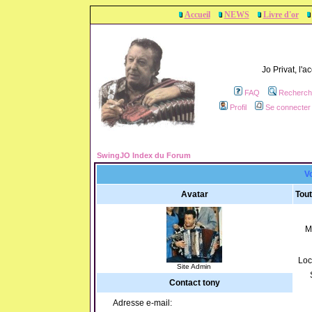
Accueil
NEWS
Livre d'or
Jo Privat, l'
FAQ
Recherch
Profil
Se connecter 
SwingJO Index du Forum
Vo
Avatar
Tout
M
Loc
Site Admin
Contact tony
Adresse e-mail: