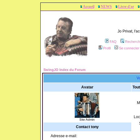
Accueil
NEWS
Livre d'or
Jo Privat, l'
FAQ
Recherch
Profil
Se connecter 
SwingJO Index du Forum
Vo
Avatar
Tout
M
Loc
Site Admin
Contact tony
Adresse e-mail: