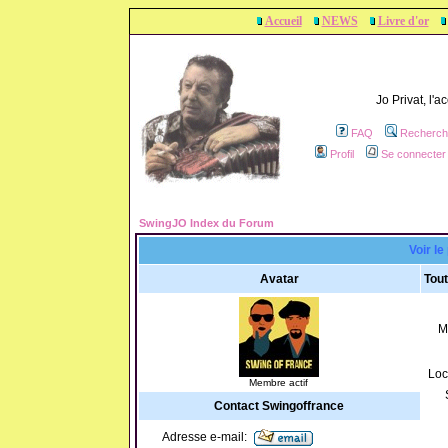
Accueil
NEWS
Livre d'or
Jo Privat, l'
FAQ
Recherch
Profil
Se connecter 
SwingJO Index du Forum
Voir le
Avatar
Tout
M
Loc
Membre actif
Contact Swingoffrance
Adresse e-mail: