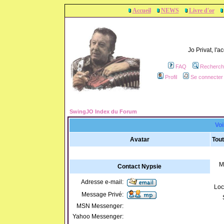
Accueil
NEWS
Livre d'or
Jo Privat, l'
FAQ
Recherch
Profil
Se connecter 
SwingJO Index du Forum
Voi
Avatar
Tout
M
Contact Nypsie
Adresse e-mail:
Loc
Message Privé:
MSN Messenger:
Yahoo Messenger: