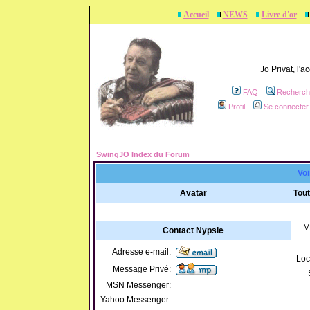
Accueil
NEWS
Livre d'or
Jo Privat, l'
FAQ
Recherch
Profil
Se connecter 
SwingJO Index du Forum
Voi
Avatar
Tout
M
Contact Nypsie
Adresse e-mail:
Loc
Message Privé:
MSN Messenger:
Yahoo Messenger: