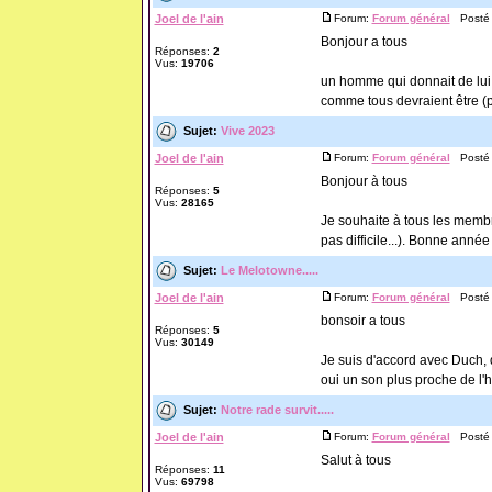
Joel de l'ain
Forum:
Forum général
Posté l
Bonjour a tous
Réponses:
2
Vus:
19706
un homme qui donnait de lui 
comme tous devraient être (pas
Sujet:
Vive 2023
Joel de l'ain
Forum:
Forum général
Posté l
Bonjour à tous
Réponses:
5
Vus:
28165
Je souhaite à tous les memb
pas difficile...). Bonne année
Sujet:
Le Melotowne.....
Joel de l'ain
Forum:
Forum général
Posté l
bonsoir a tous
Réponses:
5
Vus:
30149
Je suis d'accord avec Duch, 
oui un son plus proche de l'
Sujet:
Notre rade survit.....
Joel de l'ain
Forum:
Forum général
Posté l
Salut à tous
Réponses:
11
Vus:
69798