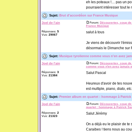
eh les poteaux !.... pas un po
pourraient intéresser tout le
Sujet:
Brut d'accordéon sur France Musique
Joel de l'ain
Forum:
Découvertes, coup de 
France Musique
Réponses:
5
salut à tous
Vus:
29067
Je viens de découvrir l'émis
désormais le Dimanche sur F
Sujet:
Musique tyrolienne comme vous n'en avez jam
Joel de l'ain
Forum:
Découvertes, coup de 
comme vous n'en avez jamais 
Réponses:
3
Salut Pascal
Vus:
21384
Heureux d'avoir de tes nouve
est multiple, piano, diato, et
Sujet:
Premier album en quartet : hommage à Patrick
Joel de l'ain
Forum:
Découvertes, coup de 
quartet : hommage à Patrick Sa
Réponses:
2
Salut Jérémy
Vus:
21323
On a déjà eu le plaisir de te 
Caraibes ! tiens nous au cour