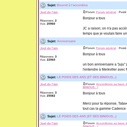
Sujet:
Bourvil à l'accordina
Joel de l'ain
Forum:
Forum général
Posté l
Bonjour a tous
Réponses:
2
Vus:
20960
JC a raison; on n'a pas accès
temps que je voulais faire un p
Sujet:
Anniversaire
Joel de l'ain
Forum:
Forum général
Posté l
Bonjour à tous
Réponses:
3
Vus:
22965
un bon anniversaire a "juju" j
l'entendre à Merkviller avec 
Sujet:
LE POIDS DES ANS (ET DES BINIOUS...)
Joel de l'ain
Forum:
Accordéons au banc d
BINIOUS...)
Réponses:
3
Bonjour à tous
Vus:
25582
Merci pour ta réponse, Tatave
tout cas la gamme Cadence est
Sujet:
LE POIDS DES ANS (ET DES BINIOUS...)
Joel de l'ain
Forum:
Accordéons au banc d
BINIOUS...)