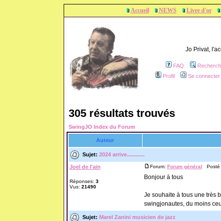
Accueil
NEWS
Livre d'or
Jo Privat, l'
FAQ
Recherch
Profil
Se connecter 
305 résultats trouvés
SwingJO Index du Forum
Auteur
Sujet:
2024 arrive............
Joel de l'ain
Forum:
Forum général
Posté l
Bonjour à tous
Réponses:
3
Vus:
21490
Je souhaite à tous une très 
swingjonautes, du moins ceux
Sujet:
Marel Zanini musicien de jazz