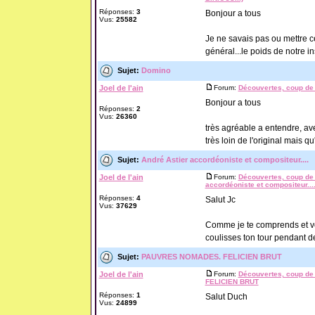
Réponses:
3
Bonjour a tous
Vus:
25582
Je ne savais pas ou mettre c
général...le poids de notre i
Sujet:
Domino
Joel de l'ain
Forum:
Découvertes, coup de 
Bonjour a tous
Réponses:
2
Vus:
26360
très agréable a entendre, av
très loin de l'original mais q
Sujet:
André Astier accordéoniste et compositeur....
Joel de l'ain
Forum:
Découvertes, coup de 
accordéoniste et compositeur...
Réponses:
4
Salut Jc
Vus:
37629
Comme je te comprends et vois
coulisses ton tour pendant de
Sujet:
PAUVRES NOMADES. FELICIEN BRUT
Joel de l'ain
Forum:
Découvertes, coup de 
FELICIEN BRUT
Réponses:
1
Salut Duch
Vus:
24899