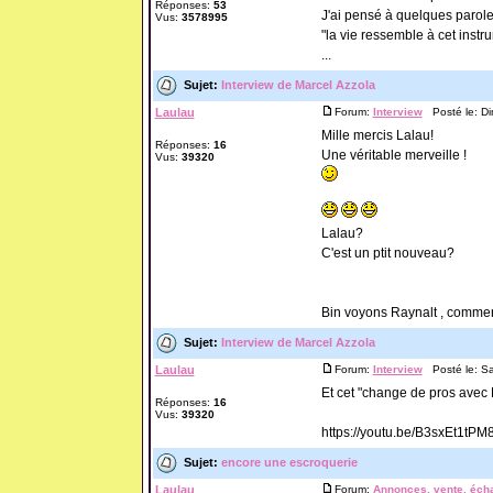
Réponses:
53
J'ai pensé à quelques paro
Vus:
3578995
"la vie ressemble à cet ins
...
Sujet:
Interview de Marcel Azzola
Laulau
Forum:
Interview
Posté le: Di
Mille mercis Lalau!
Réponses:
16
Une véritable merveille !
Vus:
39320
Lalau?
C'est un ptit nouveau?
Bin voyons Raynalt , commen
Sujet:
Interview de Marcel Azzola
Laulau
Forum:
Interview
Posté le: Sa
Et cet "change de pros avec 
Réponses:
16
Vus:
39320
https://youtu.be/B3sxEt1tPM
Sujet:
encore une escroquerie
Laulau
Forum:
Annonces, vente, écha