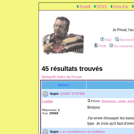
Accueil
NEWS
Livre d'or
Jo Privat, l'
FAQ
Recherch
Profil
Se connecter 
45 résultats trouvés
SwingJO Index du Forum
Auteur
Sujet:
QUINT SYSTEM
Laulau
Forum:
Annonces, vente, écha
Bonjour
Réponses:
1
Vus:
29068
J'ai envie d'essayer les bas
type. Je crois qu'il faut d'orie
Sujet:
Les confidences de Galliano