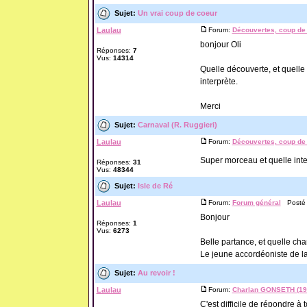
Sujet:
Un vrai coup de coeur
Laulau
Forum:
Découvertes, coup de 
bonjour Oli
Réponses:
7
Vus:
14314
Quelle découverte, et quelle 
interprète.
Merci
Sujet:
Carnaval (R. Ruggieri)
Laulau
Forum:
Découvertes, coup de 
Super morceau et quelle inte
Réponses:
31
Vus:
48344
Sujet:
Isle de Ré
Laulau
Forum:
Forum général
Posté l
Bonjour
Réponses:
1
Vus:
6273
Belle partance, et quelle ch
Le jeune accordéoniste de la 
Sujet:
Au revoir !
Laulau
Forum:
Charlan GONSETH (194
C'est difficile de répondre à