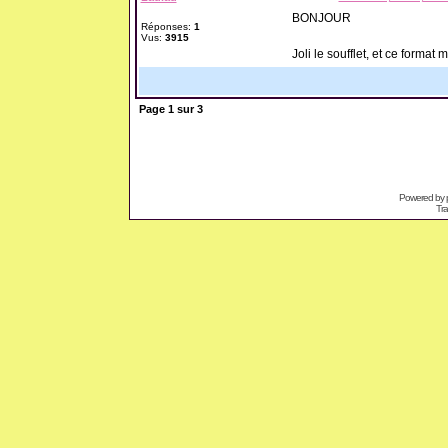
BONJOUR
Réponses:
1
Vus:
3915
Joli le soufflet, et ce format m
Page
1
sur
3
Powered by
Tra