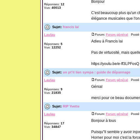
Bonjour
Réponses:
12
Vus:
40013
C'est beaucoup plus qu'un cho
élégance musicales que l'on 
Sujet:
francis lai
Laulau
Forum:
Forum général
Posté l
Adieu à Francis lai
Réponses:
5
Vus:
12252
Pas de virtuosité, mais quell
https://youtu.be/e-ff3LPFosQ
Sujet:
un pt'it lien sympa : guide de dépannage
Laulau
Forum:
Forum général
Posté l
Génial
Réponses:
9
Vus:
21835
merci pour ce beau documen
Sujet:
RIP Yvette
Laulau
Forum:
Forum général
Posté l
Bonjour à tous
Réponses:
17
Vus:
34847
Puisqu''il semble y avoir injon
Horner pour moi c'est la forc