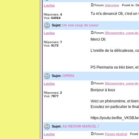
Laulau
Forum:
Interview
Posté le: Di
Tu m'a devancé Oli, c'est un 
Réponses:
4
Vus:
64064
Sujet:
Un vrai coup de coeur
Laulau
Forum:
Découvertes, coup de 
Merci Oli
Réponses:
7
Vus:
9172
L'oreille de la délicatesse, 
PS Piermaria va très bien, et 
Sujet:
OPERA
Laulau
Forum:
Découvertes, coup de 
Bonjour à tous
Réponses:
2
Vus:
7877
Voici un phénomène, et bie
Ecoutez en particulier le final.
https://youtu.be/8w_VKSBJ
Sujet:
AU REVOIR MARCEL !
Laulau
Forum:
Forum général
Posté l