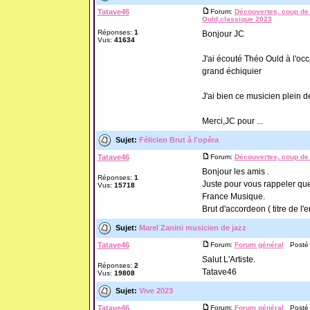
Tatave46
Forum:
Découvertes, coup de 
Ould,classique 2023
Réponses:
1
Bonjour JC
Vus:
41634
J'ai écouté Théo Ould à l'occ
grand échiquier
J'ai bien ce musicien plein de
Merci,JC pour ...
Sujet:
Félicien Brut à l'opéra
Tatave46
Forum:
Découvertes, coup de 
Bonjour les amis .
Réponses:
1
Juste pour vous rappeler que
Vus:
15718
France Musique.
Brut d'accordeon ( titre de l'
Sujet:
Marel Zanini musicien de jazz
Tatave46
Forum:
Forum général
Posté l
Salut L'Artiste.
Réponses:
2
Tatave46
Vus:
19808
Sujet:
Vive 2023
Tatave46
Forum:
Forum général
Posté l