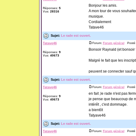
Bonjour les amis.
Réponses:
5
A mon tour de vous souhaite
Vus:
28316
musique.
Cordialement
Tatave46
Sujet:
Le rade est ouvert.
Tatave46
Forum:
Forum général
Posté l
Bonsoir Raynald (et bonsoir 
Réponses:
9
Vus:
40673
Malgré le fait que les inscrip
peuvent se connecter sauf que
Sujet:
Le rade est ouvert.
Tatave46
Forum:
Forum général
Posté l
en fait ,le rade n'est pas fer
Réponses:
9
je pense que beaucoup de mo
Vus:
40673
intérêt , c'est dommage.
a bientôt
Tatyave46
Sujet:
Le rade est ouvert.
Tatave46
Forum:
Forum général
Posté l