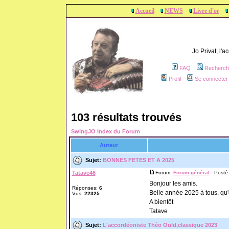
Accueil
NEWS
Livre d'or
Jo Privat, l'
FAQ
Recherch
Profil
Se connecter 
103 résultats trouvés
SwingJO Index du Forum
Auteur
Sujet:
BONNES FETES ET A 2025
Tatave46
Forum:
Forum général
Posté l
Bonjour les amis.
Réponses:
6
Belle année 2025 à tous, qu'e
Vus:
22325
A bientôt
Tatave
Sujet:
L'accordéoniste Théo Ould,classique 2023