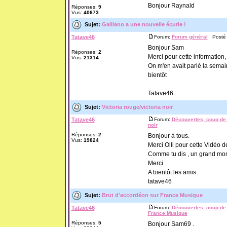
Bonjour Raynald
Réponses:
9
Vus:
40673
Sujet:
Galliano a une nouvelle écurie !
Tatave46
Forum:
Forum général
Posté l
Bonjour Sam
Réponses:
2
Merci pour cette information,
Vus:
21314
On m'en avait parlé la semai
bientôt
Tatave46
Sujet:
Victoria rouge/victoria noir
Tatave46
Forum:
Découvertes, coup de 
noir
Réponses:
2
Bonjour à tous.
Vus:
19824
Merci Olli pour cette Vidéo d
Comme tu dis , un grand mo
Merci
A bientôt les amis.
tatave46
Sujet:
Brut d'accordéon sur France Musique
Tatave46
Forum:
Découvertes, coup de 
France Musique
Réponses:
5
Bonjour Sam69 .