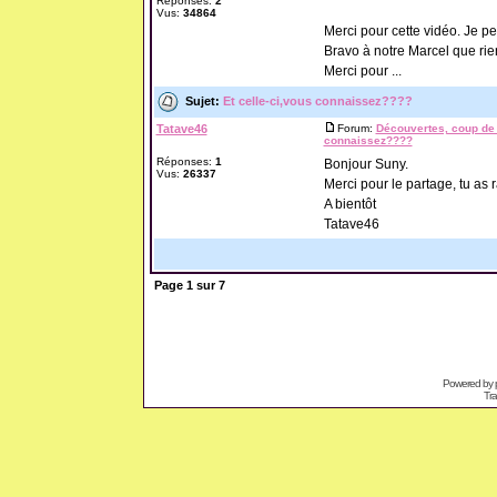
Réponses:
2
Vus:
34864
Merci pour cette vidéo. Je p
Bravo à notre Marcel que rie
Merci pour ...
Sujet:
Et celle-ci,vous connaissez????
Tatave46
Forum:
Découvertes, coup de 
connaissez????
Réponses:
1
Bonjour Suny.
Vus:
26337
Merci pour le partage, tu as 
A bientôt
Tatave46
Page
1
sur
7
Powered by
Tra