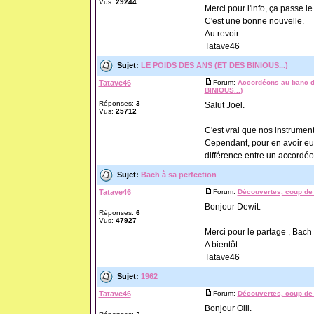
Vus:
29244
Merci pour l'info, ça passe 
C'est une bonne nouvelle.
Au revoir
Tatave46
Sujet:
LE POIDS DES ANS (ET DES BINIOUS...)
Tatave46
Forum:
Accordéons au banc d
BINIOUS...)
Réponses:
3
Salut Joel.
Vus:
25712
C'est vrai que nos instrumen
Cependant, pour en avoir eu 
différence entre un accordéon
Sujet:
Bach à sa perfection
Tatave46
Forum:
Découvertes, coup de 
Bonjour Dewit.
Réponses:
6
Vus:
47927
Merci pour le partage , Bach
A bientôt
Tatave46
Sujet:
1962
Tatave46
Forum:
Découvertes, coup de 
Bonjour Olli.