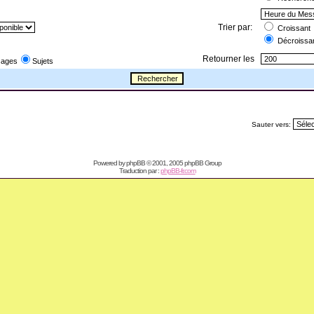
Trier par:
Croissant
Décroissa
Retourner les
ages
Sujets
Sauter vers:
Powered by
phpBB
© 2001, 2005 phpBB Group
Traduction par :
phpBB-fr.com