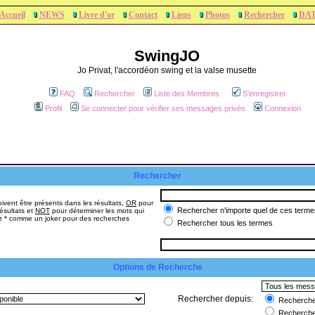
Accueil
NEWS
Livre d'or
Contact
Liens
Photos
Rechercher
DA
SwingJO
Jo Privat, l'accordéon swing et la valse musette
FAQ
Rechercher
Liste des Membres
S'enregistrer
Profil
Se connecter pour vérifier ses messages privés
Connexion
Rechercher
ivent être présents dans les résultats,
OR
pour
Rechercher n'importe quel de ces terme
ésultats et
NOT
pour déterminer les mots qui
sez * comme un joker pour des recherches
Rechercher tous les termes
Options de Recherche
Rechercher depuis:
Rechercher
Recherche