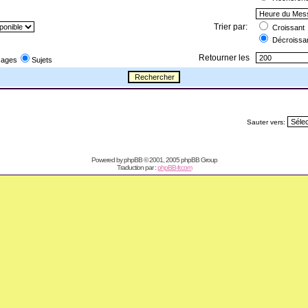
Trier par:
Croissant
Décroissa
Retourner les
ages
Sujets
Sauter vers:
Powered by
phpBB
© 2001, 2005 phpBB Group
Traduction par :
phpBB-fr.com