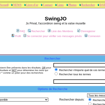
Accueil
NEWS
Livre d'or
Contact
Liens
Photos
Rechercher
DA
SwingJO
Jo Privat, l'accordéon swing et la valse musette
FAQ
Rechercher
Liste des Membres
S'enregistrer
Profil
Se connecter pour vérifier ses messages privés
Connexion
Rechercher
ivent être présents dans les résultats,
OR
pour
Rechercher n'importe quel de ces terme
ésultats et
NOT
pour déterminer les mots qui
sez * comme un joker pour des recherches
Rechercher tous les termes
Options de Recherche
Rechercher depuis:
Rechercher
Recherche