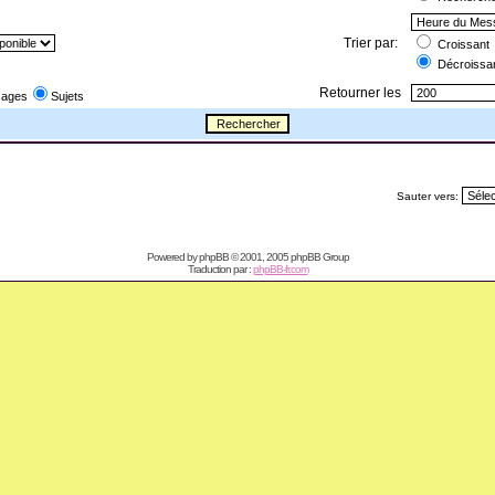
Trier par:
Croissant
Décroissa
Retourner les
ages
Sujets
Sauter vers:
Powered by
phpBB
© 2001, 2005 phpBB Group
Traduction par :
phpBB-fr.com