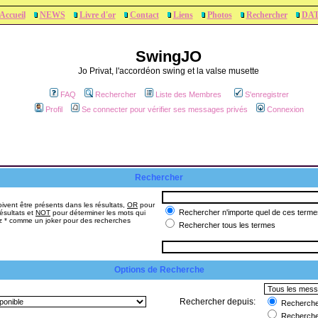
Accueil
NEWS
Livre d'or
Contact
Liens
Photos
Rechercher
DA
SwingJO
Jo Privat, l'accordéon swing et la valse musette
FAQ
Rechercher
Liste des Membres
S'enregistrer
Profil
Se connecter pour vérifier ses messages privés
Connexion
Rechercher
ivent être présents dans les résultats,
OR
pour
Rechercher n'importe quel de ces terme
ésultats et
NOT
pour déterminer les mots qui
sez * comme un joker pour des recherches
Rechercher tous les termes
Options de Recherche
Rechercher depuis:
Rechercher
Recherche