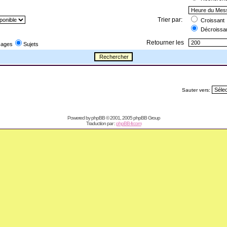
Trier par:
Croissant
Décroissa
Retourner les
ages
Sujets
Sauter vers:
Powered by
phpBB
© 2001, 2005 phpBB Group
Traduction par :
phpBB-fr.com