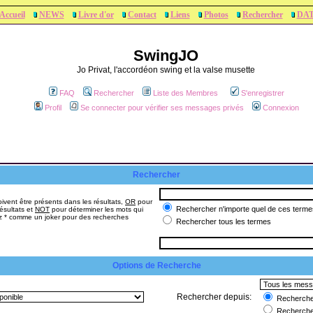
Accueil
NEWS
Livre d'or
Contact
Liens
Photos
Rechercher
DA
SwingJO
Jo Privat, l'accordéon swing et la valse musette
FAQ
Rechercher
Liste des Membres
S'enregistrer
Profil
Se connecter pour vérifier ses messages privés
Connexion
Rechercher
ivent être présents dans les résultats,
OR
pour
Rechercher n'importe quel de ces terme
ésultats et
NOT
pour déterminer les mots qui
sez * comme un joker pour des recherches
Rechercher tous les termes
Options de Recherche
Rechercher depuis:
Rechercher
Recherche