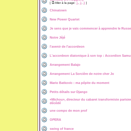
[
Aller à la page:
1
,
2
,
3
]
Chinatown
New Power Quartet
Je sens que je vais commencer à apprendre le Russe.
Notre Jéjé
l'avenir de l'accordeon
L'accordeon diatonique à son top : Accordion Samu
Arrangement Balajo
Arrangement La Sorcière de notre cher Jo
Mario Batkovic : ma pépite du moment
Petits détails sur Django
«Michou», directeur du cabaret transformiste parisie
décédé
une compo de mon prof
OPERA
swing of france