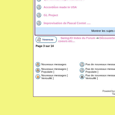
Accordéon made in USA
GL Project
Improvisation de Pascal Contet .....
Montrer les sujets
SwingJO Index du Forum
->
Découverte
coeurs etc...
Page
3
sur
14
Nouveaux messages
Pas de nouveaux messa
Nouveaux messages [
Pas de nouveaux messa
Populaire ]
Populaire ]
Nouveaux messages [
Pas de nouveaux messa
Verrouillé ]
Verrouillé ]
Powered by
Tra