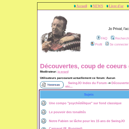
Accueil
NEWS
Livre d'or
Jo Privat, l'
FAQ
Recherch
Profil
Se connecter 
Découvertes, coup de coeurs e
Modérateur:
jc-erard
Utilisateurs parcourant actuellement ce forum: Aucun
SwingJO Index du Forum
->
Découverte
etc...
Sujets
Une compo "psychédélique" sur fond classique
Le pouvoir des tonalités
Notre Fabien se lâche pour les 15 ans de SwingJO
Carnaval (R. Ruggieri)