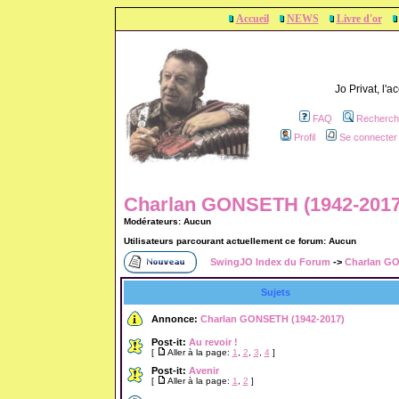
Accueil
NEWS
Livre d'or
Jo Privat, l'
FAQ
Recherch
Profil
Se connecter 
Charlan GONSETH (1942-2017)
Modérateurs: Aucun
Utilisateurs parcourant actuellement ce forum: Aucun
SwingJO Index du Forum
->
Charlan GO
Sujets
Annonce:
Charlan GONSETH (1942-2017)
Post-it:
Au revoir !
[
Aller à la page:
1
,
2
,
3
,
4
]
Post-it:
Avenir
[
Aller à la page:
1
,
2
]