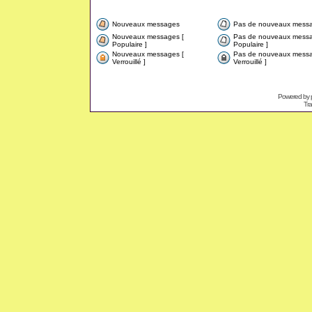
Nouveaux messages
Pas de nouveaux mess
Nouveaux messages [
Pas de nouveaux messa
Populaire ]
Populaire ]
Nouveaux messages [
Pas de nouveaux messa
Verrouillé ]
Verrouillé ]
Powered by
Tra