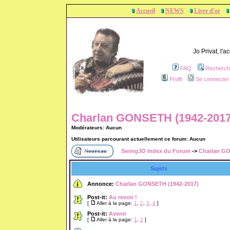
Accueil
NEWS
Livre d'or
Jo Privat, l'
FAQ
Recherch
Profil
Se connecter 
Charlan GONSETH (1942-2017)
Modérateurs: Aucun
Utilisateurs parcourant actuellement ce forum: Aucun
SwingJO Index du Forum
->
Charlan GO
Sujets
Annonce:
Charlan GONSETH (1942-2017)
Post-it:
Au revoir !
[
Aller à la page:
1
,
2
,
3
,
4
]
Post-it:
Avenir
[
Aller à la page:
1
,
2
]