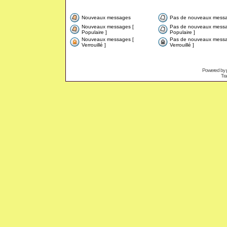
Nouveaux messages
Pas de nouveaux mess
Nouveaux messages [
Pas de nouveaux messa
Populaire ]
Populaire ]
Nouveaux messages [
Pas de nouveaux messa
Verrouillé ]
Verrouillé ]
Powered by
Tra