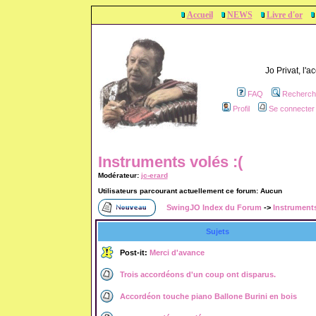
Accueil
NEWS
Livre d'or
Jo Privat, l'
FAQ
Recherch
Profil
Se connecter 
Instruments volés :(
Modérateur:
jc-erard
Utilisateurs parcourant actuellement ce forum: Aucun
SwingJO Index du Forum
->
Instruments
Sujets
Post-it:
Merci d'avance
Trois accordéons d'un coup ont disparus.
Accordéon touche piano Ballone Burini en bois