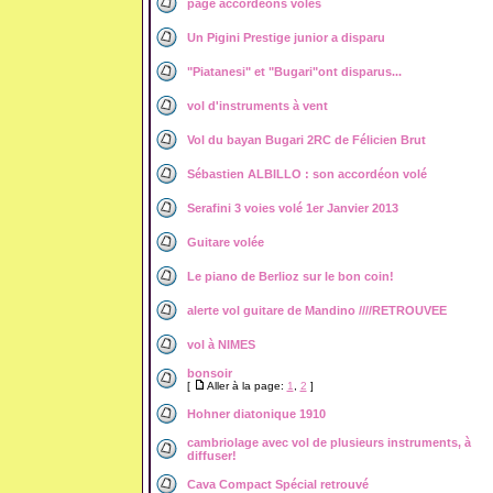
page accordéons volés
Un Pigini Prestige junior a disparu
"Piatanesi" et "Bugari"ont disparus...
vol d'instruments à vent
Vol du bayan Bugari 2RC de Félicien Brut
Sébastien ALBILLO : son accordéon volé
Serafini 3 voies volé 1er Janvier 2013
Guitare volée
Le piano de Berlioz sur le bon coin!
alerte vol guitare de Mandino ////RETROUVEE
vol à NIMES
bonsoir
[
Aller à la page:
1
,
2
]
Hohner diatonique 1910
cambriolage avec vol de plusieurs instruments, à
diffuser!
Cava Compact Spécial retrouvé