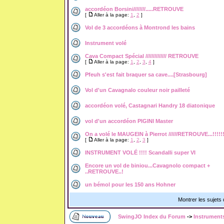
accordéon Borsini////////.....RETROUVE
[
Aller à la page:
1
,
2
]
Vol de 3 accordéons à Montrond les bains
Instrument volé
Cava Compact Spécial ////////////// RETROUVE
[
Aller à la page:
1
,
2
,
3
,
4
]
Pfeuh s'est fait braquer sa cave....[Strasbourg]
Vol d'un Cavagnalo couleur noir pailleté
accordéon volé, Castagnari Handry 18 diatonique
vol d'un accordéon PIGINI Master
On a volé le MAUGEIN à Pierrot //////RETROUVE...!!!!!
[
Aller à la page:
1
,
2
,
3
]
INSTRUMENT VOLÉ !!!! Scandalli super VI
Encore un vol de biniou...Cavagnolo compact +
..RETROUVE..!
un bémol pour les 150 ans Hohner
Montrer les sujets
SwingJO Index du Forum
->
Instruments