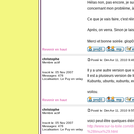
Hélas non, pas encore, je suis
concernant mon problème, à c
Ce que je vais faire, c'est ré
Après, on verra. Sinon je lais
Merci et bonne soirée. glop
Revenir en haut
christophe
Posté le: Dim Avr 11, 2010 9:4
Membre actif
Il y a une autre version que va 
Inscrit le: 05 Nov 2007
Il est a plusieurs version de 
Messages: 476
Localisation: Le Puy en velay
Kubuntu, ubuntu, xubuntu, ed
voilou.
Revenir en haut
christophe
Posté le: Dim Avr 11, 2010 9:5
Membre actif
voici peut-être quelques élém
Inscrit le: 05 Nov 2007
http://www.sur-la-toile.com/
Messages: 476
Localisation: Le Puy en velay
%28linux%29.html