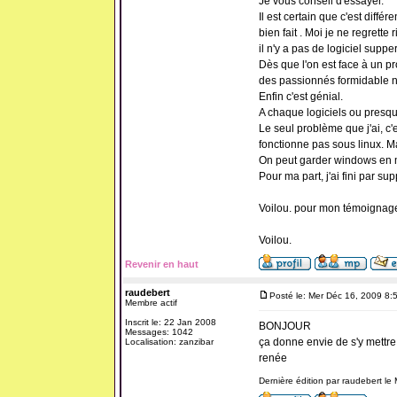
Je vous conseil d'essayer.
Il est certain que c'est diffé
bien fait . Moi je ne regrette r
il n'y a pas de logiciel supper
Dès que l'on est face à un pr
des passionnés formidable n
Enfin c'est génial.
A chaque logiciels ou presq
Le seul problème que j'ai, c
fonctionne pas sous linux. Mai
On peut garder windows en mê
Pour ma part, j'ai fini par sup
Voilou. pour mon témoignage.
Voilou.
Revenir en haut
raudebert
Posté le: Mer Déc 16, 2009 8:
Membre actif
Inscrit le: 22 Jan 2008
BONJOUR
Messages: 1042
ça donne envie de s'y mettre
Localisation: zanzibar
renée
Dernière édition par raudebert le 