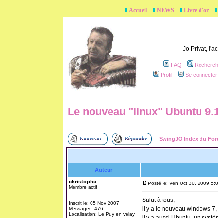
Accueil
NEWS
Livre d'or
Jo Privat, l'
FAQ
Recherch
Profil
Se connecter 
Le nouveau "linux" Ubuntu 9.
SwingJO Index du Fo
Auteur
christophe
Posté le: Ven Oct 30, 2009 5:
Membre actif
Salut à tous,
Inscrit le: 05 Nov 2007
il y a le nouveau windows 7, 
Messages: 476
Localisation: Le Puy en velay
il y a aussi Ubuntu, un syst