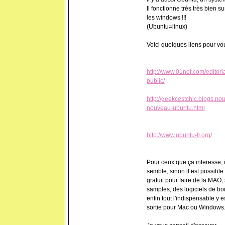
Il fonctionne très très bien 
les windows !!!
(Ubuntu=linux)
Voici quelques liens pour vou
http://www.01net.com/editor
public/
http://geekcestchic.blogs.nou
nouveau-ubuntu.html
http://www.ubuntu-fr.org/
Pour ceux que ça interesse, i
semble, sinon il est possible
gratuit pour faire de la MAO,
samples, des logiciels de boi
enfin tout l'indispensable y 
sortie pour Mac ou Windows