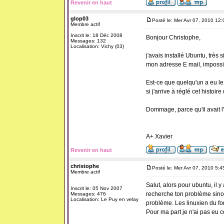
Revenir en haut
glop03
Posté le: Mer Avr 07, 2010 12
Membre actif
Inscrit le: 18 Déc 2008
Bonjour Christophe,
Messages: 132
Localisation: Vichy (03)
j'avais installé Ubuntu, très 
mon adresse E mail, impossibl
Est-ce que quelqu'un a eu le
si j'arrive à réglé cet histoir
Dommage, parce qu'il avait l
A+ Xavier
Revenir en haut
christophe
Posté le: Mer Avr 07, 2010 5:
Membre actif
Salut, alors pour ubuntu, il y 
Inscrit le: 05 Nov 2007
recherche ton problème sinon
Messages: 476
Localisation: Le Puy en velay
problème. Les linuxien du foru
Pour ma part je n'ai pas eu 