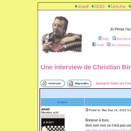
Accueil
NEWS
Livre d'or
Jo Privat, l'
FAQ
Recherch
Profil
Se connecter 
Une interview de Christian Bi
SwingJO Index du Fo
Auteur
amati
Posté le: Mar Sep 14, 2010 5:
Membre actif
Bonjour à tous,
Non non non ce n'est pas une e
http://www.ouest-france.fr/a