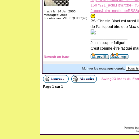
1507921_actu.Htm?xtor=R
france&utm_medium=RSS&
Inscrit le: 14 Jan 2005
Messages: 2585
Localisation: VILLEQUIER(76)
PS: Christin Binet est aussi 
de Paris peut être que Max s
_________________
Je suis super fatigué.
C'est comme être fatigué ma
Revenir en haut
Montrer les messages depuis:
SwingJO Index du Fo
Page
1
sur
1
Powered by
Tra