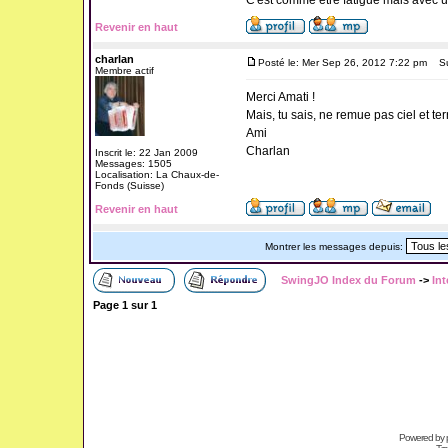
C'est comme être fatigué mais avec 
Revenir en haut
charlan
Posté le: Mer Sep 26, 2012 7:22 pm
Suj
Membre actif
Merci Amati !
Mais, tu sais, ne remue pas ciel et terr
Ami
Charlan
Inscrit le: 22 Jan 2009
Messages: 1505
Localisation: La Chaux-de-
Fonds (Suisse)
Revenir en haut
Montrer les messages depuis:
SwingJO Index du Forum
->
Int
Page
1
sur
1
Powered by