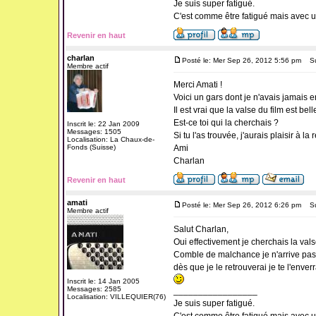
Je suis super fatigué.
C'est comme être fatigué mais avec 
Revenir en haut
charlan
Posté le: Mer Sep 26, 2012 5:56 pm
Suj
Membre actif
Merci Amati !
Voici un gars dont je n'avais jamais e
Il est vrai que la valse du film est bell
Est-ce toi qui la cherchais ?
Inscrit le: 22 Jan 2009
Messages: 1505
Si tu l'as trouvée, j'aurais plaisir à la 
Localisation: La Chaux-de-
Fonds (Suisse)
Ami
Charlan
Revenir en haut
amati
Posté le: Mer Sep 26, 2012 6:26 pm
Suj
Membre actif
Salut Charlan,
Oui effectivement je cherchais la val
Comble de malchance je n'arrive pas à
dès que je le retrouverai je te l'enverr
Inscrit le: 14 Jan 2005
Messages: 2585
_________________
Localisation: VILLEQUIER(76)
Je suis super fatigué.