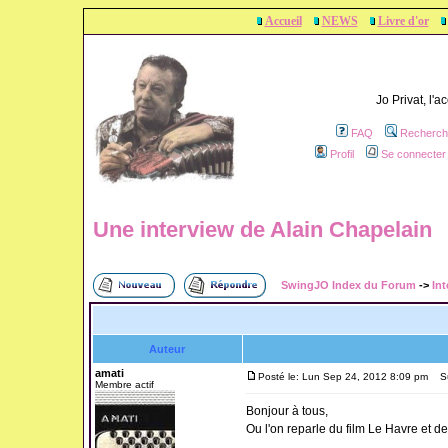
Accueil
NEWS
Livre d'or
Jo Privat, l'
FAQ
Recherch
Profil
Se connecter 
Une interview de Alain Chapelain
SwingJO Index du Forum
->
Int
Auteur
amati
Posté le: Lun Sep 24, 2012 8:09 pm
Suj
Membre actif
Bonjour à tous,
Ou l'on reparle du film Le Havre et d