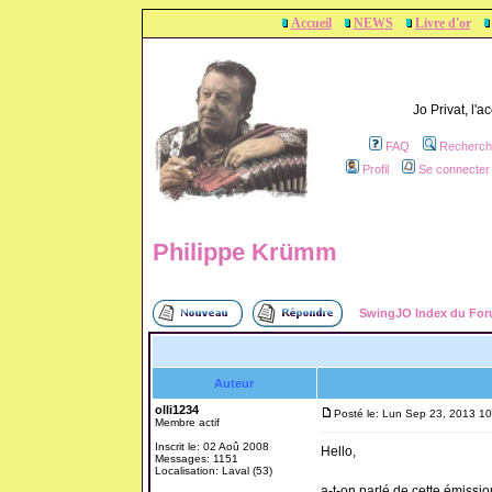
Accueil
NEWS
Livre d'or
Jo Privat, l'
FAQ
Recherch
Profil
Se connecter 
Philippe Krümm
SwingJO Index du Fo
Auteur
olli1234
Posté le: Lun Sep 23, 2013 1
Membre actif
Inscrit le: 02 Aoû 2008
Hello,
Messages: 1151
Localisation: Laval (53)
a-t-on parlé de cette émissi