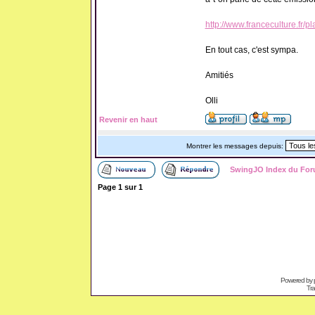
http://www.franceculture.fr/
En tout cas, c'est sympa.
Amitiés
Olli
Revenir en haut
Montrer les messages depuis:
SwingJO Index du Fo
Page
1
sur
1
Powered by
Tra