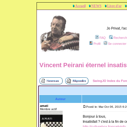
Accueil
NEWS
Livre d'or
Jo Privat, l'
FAQ
Recherch
Profil
Se connecter 
Vincent Peirani éternel insatis
SwingJO Index du Fo
Auteur
amati
Posté le: Mar Oct 06, 2015 6:
Membre actif
Bonjour à tous,
Insatisfait ? c'est à la fin de 
http://culturebox.francetvinf