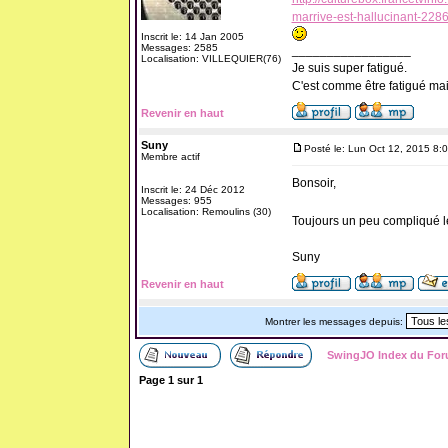
marrive-est-hallucinant-228
Inscrit le: 14 Jan 2005
Messages: 2585
_________________
Localisation: VILLEQUIER(76)
Je suis super fatigué.
C'est comme être fatigué ma
Revenir en haut
Suny
Posté le: Lun Oct 12, 2015 8:
Membre actif
Bonsoir,
Inscrit le: 24 Déc 2012
Messages: 955
Localisation: Remoulins (30)
Toujours un peu compliqué les
Suny
Revenir en haut
Montrer les messages depuis:
SwingJO Index du Fo
Page
1
sur
1