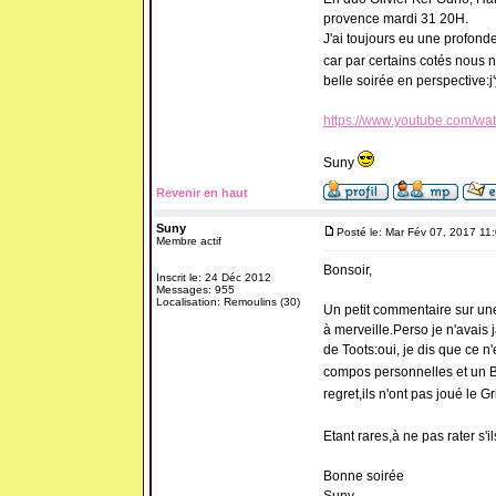
provence mardi 31 20H.
J'ai toujours eu une profonde
car par certains cotés nous ne
belle soirée en perspective:j'y
https://www.youtube.com/wat
Suny
Revenir en haut
Suny
Posté le: Mar Fév 07, 2017 11
Membre actif
Bonsoir,
Inscrit le: 24 Déc 2012
Messages: 955
Localisation: Remoulins (30)
Un petit commentaire sur une
à merveille.Perso je n'avais 
de Toots:oui, je dis que ce
compos personnelles et un B
regret,ils n'ont pas joué le Gris
Etant rares,à ne pas rater s'
Bonne soirée