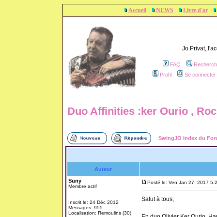
Accueil
NEWS
Livre d'or
Jo Privat, l'
FAQ
Recherch
Profil
Se connecter 
Duo Affinities :ker Ourio , R
SwingJO Index du Fo
Auteur
Suny
Posté le: Ven Jan 27, 2017 5:
Membre actif
Salut à tous,
Inscrit le: 24 Déc 2012
Messages: 955
Localisation: Remoulins (30)
En duo Olivier Ker Ourio, H