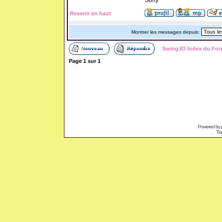
Suny
Revenir en haut
Montrer les messages depuis:
SwingJO Index du Fo
Page
1
sur
1
Powered by
Tra