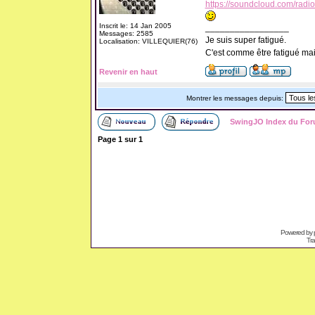
https://soundcloud.com/radio
Inscrit le: 14 Jan 2005
_________________
Messages: 2585
Je suis super fatigué.
Localisation: VILLEQUIER(76)
C'est comme être fatigué ma
Revenir en haut
Montrer les messages depuis:
SwingJO Index du Fo
Page
1
sur
1
Powered by
Tra