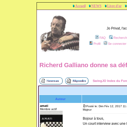
Accueil
NEWS
Livre d'or
Jo Privat, l'
FAQ
Recherch
Profil
Se connecter 
Richerd Galliano donne sa déf
SwingJO Index du Fo
Auteur
amati
Posté le: Dim Fév 12, 2017 11
Membre actif
Majeur
Bojour à tous,
Un court interview avec une