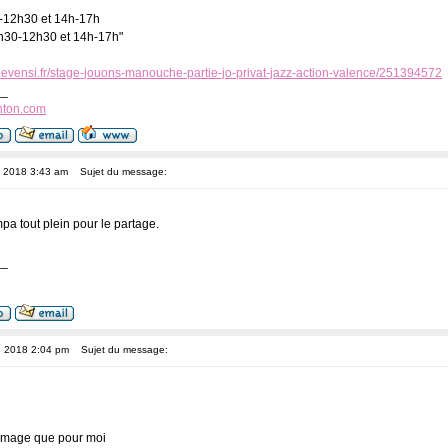
30-12h30 et 14h-17h
 9h30-12h30 et 14h-17h"
.evensi.fr/stage-jouons-manouche-partie-jo-privat-jazz-action-valence/251394572
__
nton.com
, 2018 3:43 am
Sujet du message:
mpa tout plein pour le partage.
__
, 2018 2:04 pm
Sujet du message:
ommage que pour moi