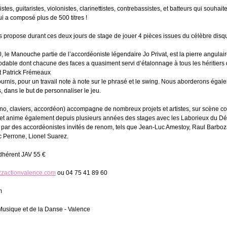
tes, guitaristes, violonistes, clarinettistes, contrebassistes, et batteurs qui souhaite
i a composé plus de 500 titres !
 propose durant ces deux jours de stage de jouer 4 pièces issues du célèbre disqu
, le Manouche partie de l’accordéoniste légendaire Jo Privat, est la pierre angulai
dable dont chacune des faces a quasiment servi d’étalonnage à tous les héritiers 
t Patrick Frémeaux
ournis, pour un travail note à note sur le phrasé et le swing. Nous aborderons égal
dans le but de personnaliser le jeu.
ano, claviers, accordéon) accompagne de nombreux projets et artistes, sur scène c
e et anime également depuis plusieurs années des stages avec les Laborieux du Dé
 par des accordéonistes invités de renom, tels que Jean-Luc Amestoy, Raul Barboza
c Perrone, Lionel Suarez.
 Adhérent JAV 55 €
zzactionvalence.com
ou 04 75 41 89 60
m
 Musique et de la Danse - Valence