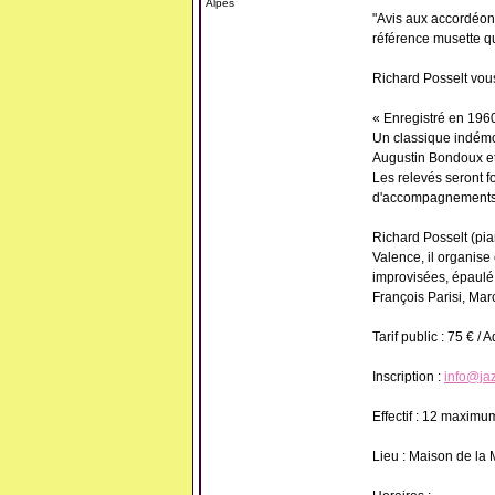
Alpes
"Avis aux accordéonis
référence musette qu
Richard Posselt vous
« Enregistré en 1960
Un classique indémo
Augustin Bondoux e
Les relevés seront f
d'accompagnements, 
Richard Posselt (pi
Valence, il organis
improvisées, épaulé
François Parisi, Mar
Tarif public : 75 € /
Inscription :
info@ja
Effectif : 12 maximu
Lieu : Maison de la