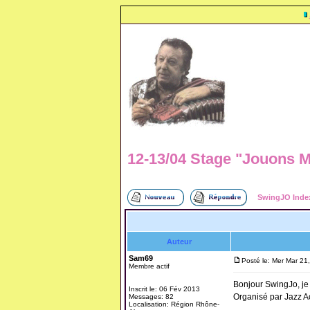
12-13/04 Stage "Jouons M
SwingJO Inde
Auteur
Sam69
Posté le: Mer Mar 21
Membre actif
Bonjour SwingJo, je r
Inscrit le: 06 Fév 2013
Organisé par Jazz Ac
Messages: 82
Localisation: Région Rhône-