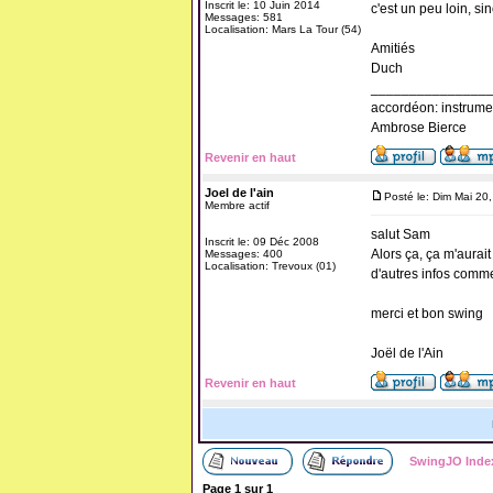
Inscrit le: 10 Juin 2014
c'est un peu loin, sin
Messages: 581
Localisation: Mars La Tour (54)
Amitiés
Duch
_______________
accordéon: instrume
Ambrose Bierce
Revenir en haut
Joel de l'ain
Posté le: Dim Mai 20
Membre actif
salut Sam
Inscrit le: 09 Déc 2008
Alors ça, ça m'aurait 
Messages: 400
Localisation: Trevoux (01)
d'autres infos comme 
merci et bon swing
Joël de l'Ain
Revenir en haut
SwingJO Inde
Page
1
sur
1