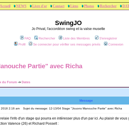
Accueil
NEWS
Livre d'or
Contact
Liens
Photos
Rechercher
DA
SwingJO
Jo Privat, l'accordéon swing et la valse musette
FAQ
Rechercher
Liste des Membres
S'enregistrer
Profil
Se connecter pour vérifier ses messages privés
Connexion
anouche Partie" avec Richa
x du Forum
->
Dates
Message
, 2018 2:16 am
Sujet du message: 12-13/04 Stage "Jouons Manouche Partie" avec Richa
elaie l'info d'un stage qui pourra en intéresser plus d'un par ici. Au plaisir de vous 
tion Valence (26) et Richard Posselt :