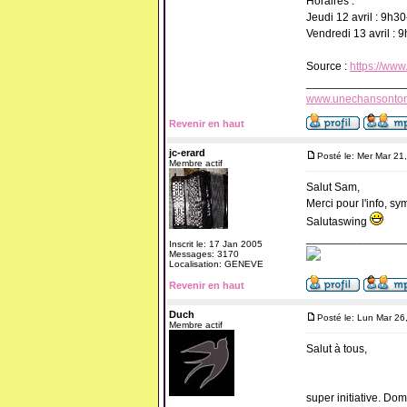
Horaires :
Jeudi 12 avril : 9h
Vendredi 13 avril :
Source :
https://www
_______________
www.unechansonto
Revenir en haut
jc-erard
Posté le: Mer Mar 21
Membre actif
Salut Sam,
Merci pour l'info, sy
Salutaswing
_______________
Inscrit le: 17 Jan 2005
Messages: 3170
Localisation: GENEVE
Revenir en haut
Duch
Posté le: Lun Mar 26
Membre actif
Salut à tous,
super initiative. D