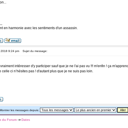
on...
__
nt en harmonie avec les sentiments d'un assassin.
, 2018 9:24 pm
Sujet du message:
vraiment intéresser d'y participer sauf que je ne l'ai pas vu !!! m'enfin ! ça m'apprend
celle ci n’hésites pas ! d'autant plus que je ne suis pas loin.
Montrer les messages depuis:
x du Forum
->
Dates