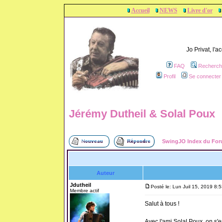
Accueil
NEWS
Livre d'or
Jo Privat, l'
FAQ
Recherch
Profil
Se connecter 
Jérémy Dutheil & Solal Poux
SwingJO Index du Fo
Auteur
Jdutheil
Posté le: Lun Juil 15, 2019 8:
Membre actif
Salut à tous !
Avec l'ami Solal Poux, on s'