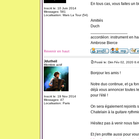
En tous cas, vous faites un b
Inscrit le: 10 Juin 2014
Messages: 581
Localisation: Mars La Tour (54)
Amitiés
Duch
_________________
accordéon: instrument en ha
Ambrose Bierce
Revenir en haut
Jdutheil
Posté le: Dim Fév 02, 2020 6:
Membre actif
Bonjour les amis !
Notre duo continue, et ça fon
déjà vous annoncer toutes l
pour l'été !
Inscrit le: 19 Nov 2014
Messages: 47
Localisation: Paris
On sera également rejoints s
Chatelain à la guitare rythmiq
Hésitez pas à venir nous fair
Et j'en profite aussi pour vou