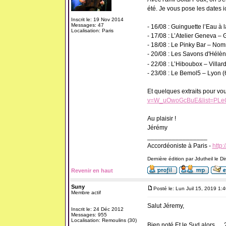
été. Je vous pose les dates ic
Inscrit le: 19 Nov 2014
Messages: 47
- 16/08 : Guinguette l’Eau à
Localisation: Paris
- 17/08 : L’Atelier Geneva –
- 18/08 : Le Pinky Bar – No
- 20/08 : Les Savons d'Hélèn
- 22/08 : L’Hiboubox – Villar
- 23/08 : Le Bemol5 – Lyon (
Et quelques extraits pour vo
v=W_uOwoGcBuE&list=PL
Au plaisir !
Jérémy
_________________
Accordéoniste à Paris -
http:
Dernière édition par Jdutheil le D
Revenir en haut
Suny
Posté le: Lun Juil 15, 2019 1:
Membre actif
Salut Jéremy,
Inscrit le: 24 Déc 2012
Messages: 955
Localisation: Remoulins (30)
Bien noté.Et le Sud,alors....