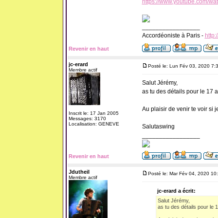
https://www.youtube.com/wa
_________________
Accordéoniste à Paris -
http:
Revenir en haut
jc-erard
Posté le: Lun Fév 03, 2020 7:
Membre actif
Salut Jérémy,
as tu des détails pour le 17
Au plaisir de venir te voir si j
Inscrit le: 17 Jan 2005
Messages: 3170
Localisation: GENEVE
Salutaswing
_________________
Revenir en haut
Jdutheil
Posté le: Mar Fév 04, 2020 10
Membre actif
jc-erard a écrit:
Salut Jérémy,
as tu des détails pour le