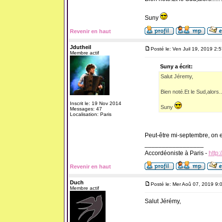
Suny
Revenir en haut
Jdutheil
Posté le: Ven Juil 19, 2019 2:
Membre actif
Suny a écrit:
Salut Jéremy,
Bien noté.Et le Sud,alors.
Inscrit le: 19 Nov 2014
Suny
Messages: 47
Localisation: Paris
Peut-être mi-septembre, on e
_________________
Accordéoniste à Paris -
http:
Revenir en haut
Duch
Posté le: Mer Aoû 07, 2019 9:
Membre actif
Salut Jérémy,