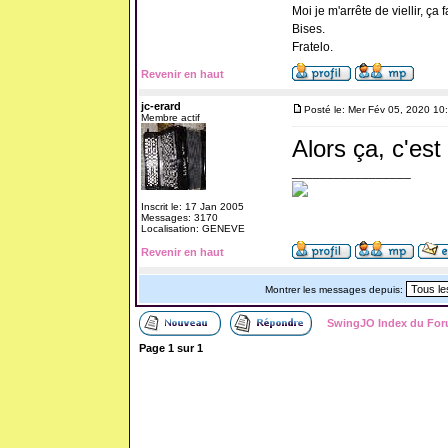
Moi je m'arrête de viellir, ça 
Bises.
Fratelo.
Revenir en haut
jc-erard
Posté le: Mer Fév 05, 2020 10
Membre actif
Alors ça, c'est p
_________________
Inscrit le: 17 Jan 2005
Messages: 3170
Localisation: GENEVE
Revenir en haut
Montrer les messages depuis:
SwingJO Index du Fo
Page
1
sur
1