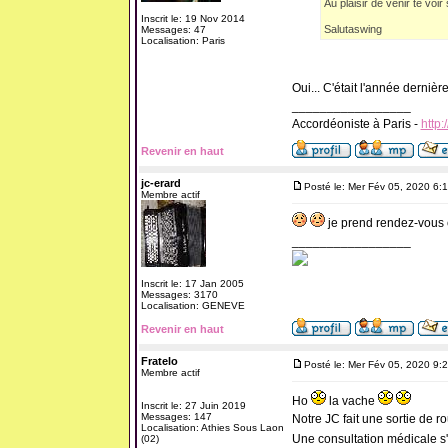
Au plaisir de venir te voir s
Inscrit le: 19 Nov 2014
Salutaswing
Messages: 47
Localisation: Paris
Oui... C'était l'année dernière
_________________
Accordéoniste à Paris -
http:
Revenir en haut
jc-erard
Posté le: Mer Fév 05, 2020 6:
Membre actif
je prend rendez-vous 
_________________
Inscrit le: 17 Jan 2005
Messages: 3170
Localisation: GENEVE
Revenir en haut
Fratelo
Posté le: Mer Fév 05, 2020 9:
Membre actif
Ho
la vache
Inscrit le: 27 Juin 2019
Messages: 147
Notre JC fait une sortie de ro
Localisation: Athies Sous Laon
Une consultation médicale s
(02)